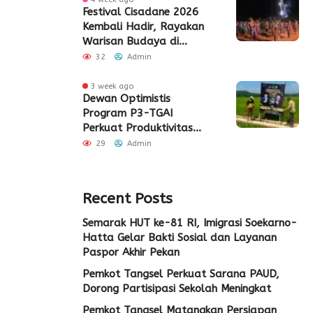
Festival Cisadane 2026
Kembali Hadir, Rayakan
Warisan Budaya di
Jantung Kota Tangerang
32
Admin
3 week ago
Dewan Optimistis
Program P3-TGAI
Perkuat Produktivitas
Pertanian di Lebak
29
Admin
Recent Posts
Semarak HUT ke-81 RI, Imigrasi Soekarno-
Hatta Gelar Bakti Sosial dan Layanan
Paspor Akhir Pekan
Pemkot Tangsel Perkuat Sarana PAUD,
Dorong Partisipasi Sekolah Meningkat
Pemkot Tangsel Matangkan Persiapan