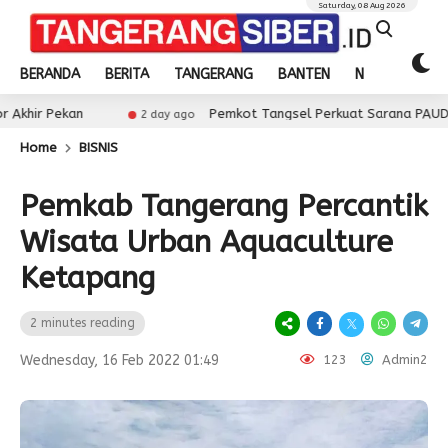
Saturday, 08 Aug 2026
BERANDA
BERITA
TANGERANG
BANTEN
NASIONAL
kan
Pemkot Tangsel Perkuat Sarana PAUD, Dorong Pa
2 day ago
Home
BISNIS
Pemkab Tangerang Percantik
Wisata Urban Aquaculture
Ketapang
2 minutes reading
Wednesday, 16 Feb 2022 01:49
123
Admin2