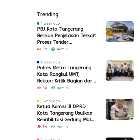
Trending
4 week ago
PBJ Kota Tangerang
Berikan Penjelasan Terkait
Proses Tender
Pembangunan Eks Pabrik
39
Admin
Edy Senilai Rp34,7 Miliar
4 week ago
Polres Metro Tangerang
Kota Rangkul UMT,
Rektor: Kritik Bagian dari
Demokrasi
38
Admin
3 week ago
Ketua Komisi III DPRD
Kota Tangerang Usulkan
Rehabilitasi Gedung MUI
Periuk
34
Admin
4 week ago