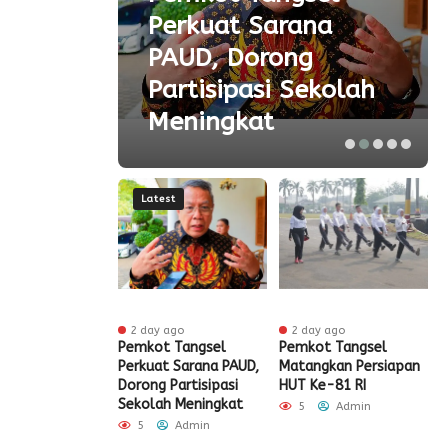
ta
Perkuat Sarana
ial
PAUD, Dorong
aspor
Partisipasi Sekolah
Meningkat
Latest
ur ago
2 day ago
2 day ago
ak HUT ke-81
Pemkot Tangsel
Pemkot Tangsel
S
igrasi Soekarno-
Perkuat Sarana PAUD,
Matangkan Persiapan
R
Gelar Bakti
Dorong Partisipasi
HUT Ke-81 RI
H
 dan Layanan
Sekolah Meningkat
S
5
Admin
 Akhir Pekan
P
5
Admin
Admin