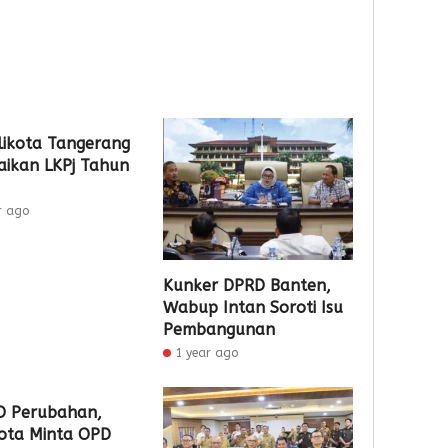
Admin
likota Tangerang
ikan LKPj Tahun
2
2
day ago
day ago
Pemkot
Pemko
r ago
Tangsel
Tangse
Perkuat
Matan
Sarana
Persia
Kunker DPRD Banten,
PAUD,
HUT
Wabup Intan Soroti Isu
Dorong
Ke-
Pembangunan
Partisipas
81
Sekolah
RI
1 year ago
Meningk
5
 Perubahan,
5
ota Minta OPD
Admin