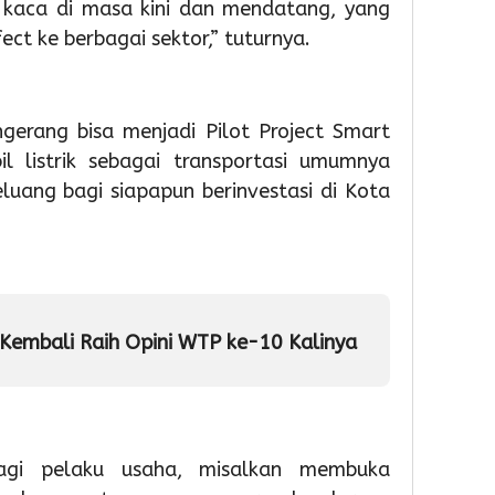
 kaca di masa kini dan mendatang, yang
Soek
Hatta
fect ke berbagai sektor,” tuturnya.
Gelar
Bakti
Sosial
dan
gerang bisa menjadi Pilot Project Smart
Laya
l listrik sebagai transportasi umumnya
Paspo
uang bagi siapapun berinvestasi di Kota
Akhir
Peka
1
Admin
Kembali Raih Opini WTP ke-10 Kalinya
agi pelaku usaha, misalkan membuka