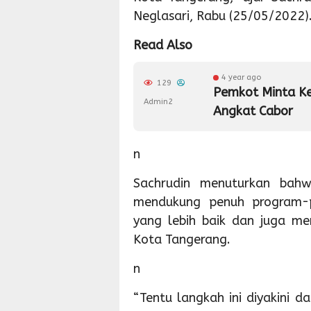
Neglasari, Rabu (25/05/2022)
Read Also
4 year ago
129
Pemkot Minta K
Admin2
Angkat Cabor
n
Sachrudin menuturkan bah
mendukung penuh program-p
yang lebih baik dan juga me
Kota Tangerang.
n
“Tentu langkah ini diyakini 