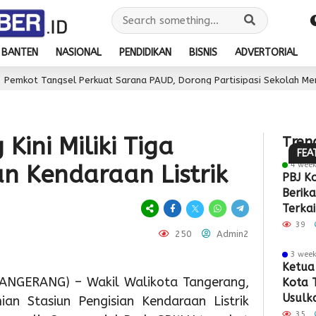
1
day 
Se
BANTEN
NASIONAL
PENDIDIKAN
BISNIS
ADVERTORIAL
HU
l Perkuat Sarana PAUD, Dorong Partisipasi Sekolah Meningkat
3
ke-
day ago
Perin
81
Peka
RI,
Kini Miliki Tiga
Tren
3
Meny
Imi
FEA
day ago
4 wee
an Kendaraan Listrik
2
Wabup
Sedu
Soe
PBJ K
d
Berik
2
Intan
Dink
Hat
P
day ago
Terkai
Pemkot
Tinjau
Kabu
Gel
T
Pemba
39
250
Admin2
Pabrik
Tangsel
Lokasi
Tang
Bak
P
Rp34,7
3 wee
Matang
TPS3R,
Wisu
Sos
S
Ketua 
ANGERANG) – Wakil Walikota Tangerang,
Kota 
Persiapa
Doron
132
da
P
Usulka
ian Stasiun Pengisian Kendaraan Listrik
HUT
Pengel
Ibu
Lay
D
Gedun
35