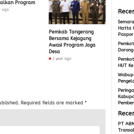
alkan Program
Admin
r ago
Recen
Semarak
Hatta 
Pemkab Tangerang
Paspor
Bersama Kejagung
Pemkot
Awasi Program Jaga
Dorong 
Desa
Pemkot
1 year ago
HUT Ke
Wabup 
Pengel
Peringa
Kabupa
ublished.
Required fields are marked
*
Pemberi
Rece
PT ABM
Transak