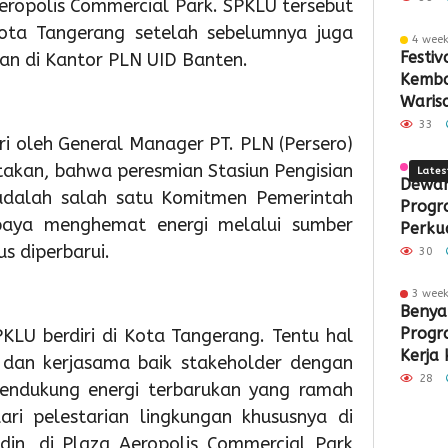
ropolis Commercial Park. SPKLU tersebut
Ke-
Sampa
Pemb
Pas
Pa
ta Tangerang setelah sebelumnya juga
4 wee
81
Berbas
ASI
Akh
S
Festi
dan di Kantor PLN UID Banten.
Kemba
RI
Teknol
Ekskl
Pek
M
Waris
Jantu
33
i oleh General Manager PT. PLN (Persero)
Tange
akan, bahwa peresmian Stasiun Pengisian
3 wee
Lates
Dewan
 adalah salah satu Komitmen Pemerintah
Progr
aya menghemat energi melalui sumber
Perku
s diperbarui.
Perta
30
3 wee
1
2
2
Benya
day ago
day ago
day a
Progr
SPKLU berdiri di Kota Tangerang. Tentu hal
Semarak
Pemko
Pemk
Kerja 
HUT
Tangse
Tangs
 dan kerjasama baik stakeholder dengan
ke-
Perkua
Mata
28
ndukung energi terbarukan yang ramah
81
Sarana
Persi
ari pelestarian lingkungan khususnya di
RI,
PAUD,
HUT
din, di Plaza Aeropolis Commercial Park
Imigrasi
Dorong
Ke-