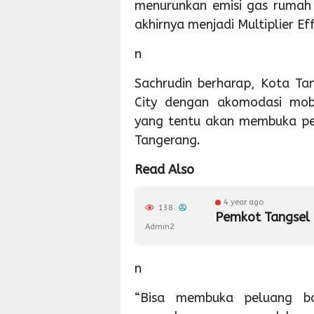
menurunkan emisi gas rumah
akhirnya menjadi Multiplier Ef
n
Sachrudin berharap, Kota Tan
City dengan akomodasi mobi
yang tentu akan membuka pel
Tangerang.
Read Also
4 year ago
138
Pemkot Tangsel 
Admin2
n
“Bisa membuka peluang b