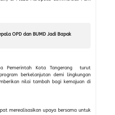
Soekarn
Partisip
81
.
Hatta
Sekola
RI
Gelar
Mening
Bakti
5
Sosial
5
dan
Admin
epala OPD dan BUMD Jadi Bapak
Layanan
Admin
Paspor
Akhir
Pekan
wa Pemerintah Kota Tangerang turut
1
rogram berkelanjutan demi lingkungan
1
Admin
day a
mberikan nilai tambah bagi kemajuan di
Sema
HUT
ke-
81
RI,
dapat merealisasikan upaya bersama untuk
Imigra