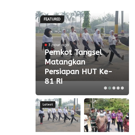
FEATURED
l
3 hour ago
a
Pemkot Tangsel
Matangkan
olah
Persiapan HUT Ke-
81 RI
Latest