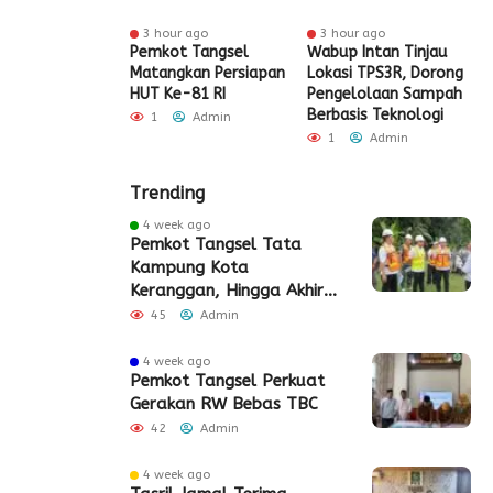
r ago
3 hour ago
3 hour ago
t Tangsel
Pemkot Tangsel
Wabup Intan Tinjau
P
t Sarana PAUD,
Matangkan Persiapan
Lokasi TPS3R, Dorong
P
 Partisipasi
HUT Ke-81 RI
Pengelolaan Sampah
D
ah Meningkat
Berbasis Teknologi
S
1
Admin
Admin
1
Admin
Trending
4 week ago
Pemkot Tangsel Tata
Kampung Kota
Keranggan, Hingga Akhir
2026
45
Admin
4 week ago
Pemkot Tangsel Perkuat
Gerakan RW Bebas TBC
42
Admin
4 week ago