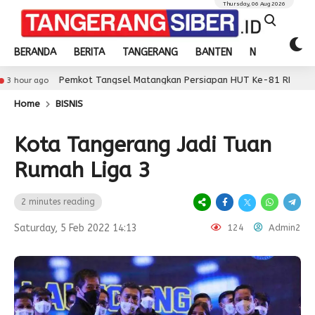
Thursday, 06 Aug 2026
BERANDA
BERITA
TANGERANG
BANTEN
NASIONAL
Pemkot Tangsel Matangkan Persiapan HUT Ke-81 RI
o
3 hour 
Home
BISNIS
Kota Tangerang Jadi Tuan
Rumah Liga 3
2 minutes reading
Saturday, 5 Feb 2022 14:13
124
Admin2