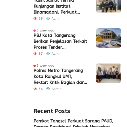
Tasril Jamal Terima
Kunjungan Institut
Binamadani, Perkuat
Sinergi Bangun SDM Kota
38
Admin
Tangerang
3 week ago
PBJ Kota Tangerang
Berikan Penjelasan Terkait
Proses Tender
Pembangunan Eks Pabrik
37
Admin
Edy Senilai Rp34,7 Miliar
3 week ago
Polres Metro Tangerang
Kota Rangkul UMT,
Rektor: Kritik Bagian dari
Demokrasi
36
Admin
Recent Posts
Pemkot Tangsel Perkuat Sarana PAUD,