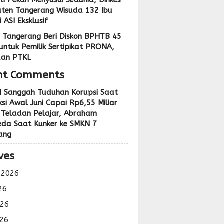
ti Pekan Menyusui Sedunia, Dinkes
ten Tangerang Wisuda 132 Ibu
 ASI Eksklusif
 Tangerang Beri Diskon BPHTB 45
untuk Pemilik Sertipikat PRONA,
dan PTKL
nt Comments
 Sanggah Tuduhan Korupsi Saat
si Awal Juni Capai Rp6,55 Miliar
 Teladan Pelajar, Abraham
eda Saat Kunker ke SMKN 7
ang
ves
 2026
26
026
26