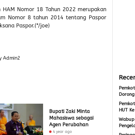
Sarana
Persia
Lokas
an HAM Nomor 18 Tahun 2022 merupakan
PAUD,
HUT
TPS3R
am Nomor 8 tahun 2014 tentang Paspor
Dorong
Ke-
Doro
Partisipas
81
Penge
ksana Paspor.(*/joe)
Sekolah
RI
Samp
Meningk
Berba
Tekno
2
2
y Admin2
Admin
2
Admin
Admin
Recen
Pemkot
Dorong 
Pemkot
HUT Ke
Bupati Zaki Minta
Mahasiswa sebagai
Wabup 
Agen Perubahan
Pengel
4 year ago