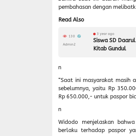
pembahasan dengan melibatka
Read Also
3 year ago
130
Siswa SD Daaru
Admin2
Kitab Gundul
n
“Saat ini masyarakat masih
sebelumnya, yaitu Rp 350.00
Rp 650.000,- untuk paspor bias
n
Widodo menjelaskan bahwa
berlaku terhadap paspor ya