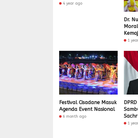
4 year ago
Dr. N
Moral
Kema
1 yea
Festival Cisadane Masuk
DPRD 
Agenda Event Nasional
Samb
Sachr
6 month ago
1 yea