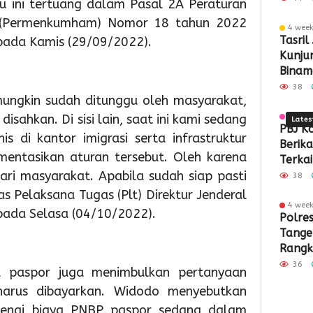
u ini tertuang dalam Pasal 2A Peraturan
Sampah
Pember
PTSL
Par
K
 (Permenkumham) Nomor 18 tahun 2022
4 wee
Berbasis
ASI
dan
Sek
8
Tasril
pada Kamis (29/09/2022).
Kunjun
Teknolog
Eksklus
PTKL
Men
RI
Binam
Siner
38
mungkin sudah ditunggu oleh masyarakat,
Kota 
isahkan. Di sisi lain, saat ini kami sedang
3 wee
Lates
PBJ K
s di kantor imigrasi serta infrastruktur
Berik
entasikan aturan tersebut. Oleh karena
Terkai
ari masyarakat. Apabila sudah siap pasti
Pemba
38
Pabrik
as Pelaksana Tugas (Plt) Direktur Jenderal
Rp34,7
4 wee
 pada Selasa (04/10/2022).
1
1
1
Polre
day ago
day ago
day a
Tange
Pemkot
Pemko
Wabu
Rangk
Tangsel
Tangse
Intan
Kritik
Perkuat
Matan
Tinjau
36
 paspor juga menimbulkan pertanyaan
Demok
Sarana
Persia
Lokas
arus dibayarkan. Widodo menyebutkan
PAUD,
HUT
TPS3R
genai biaya PNBP paspor sedang dalam
Dorong
Ke-
Doro