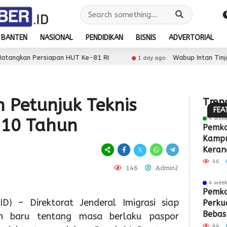
BANTEN
NASIONAL
PENDIDIKAN
BISNIS
ADVERTORIAL
1
day ago
apan HUT Ke-81 RI
Wabup Intan Tinjau Lokasi TPS3
1
1 day ago
Pemk
day ago
Peringa
Tang
Pekan
Beri
n Petunjuk Teknis
Tren
1
Menyus
Disk
FEA
day ago
4 wee
 10 Tahun
1
Wabup
Seduni
BPHT
Pemko
day 
Kampu
1
Intan
Dinkes
45
Pe
d
Keran
Tinjau
Kabup
Pers
Tan
P
Akhir
46
146
Admin2
Lokasi
Tanger
untu
Per
T
4 wee
TPS3R,
Wisud
Pemil
Sar
M
Pemko
D) – Direktorat Jenderal Imigrasi siap
Perku
Dorong
132
Serti
PAU
P
Bebas
an baru tentang masa berlaku paspor
Pengelo
Ibu
PRON
Dor
H
44