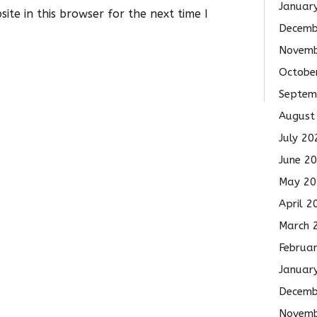
Januar
te in this browser for the next time I
Decemb
Novemb
Octobe
Septem
August
July 20
June 2
May 20
April 2
March 
Februa
Januar
Decemb
Novemb