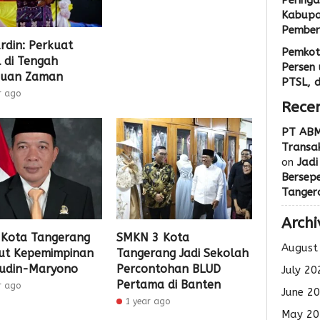
Peringa
Kabupa
Pemberi
urdin: Perkuat
Pemkot
 di Tengah
Persen 
juan Zaman
PTSL, 
r ago
Rece
PT ABM
Transak
on
Jadi
Bersep
Tanger
Archi
Kota Tangerang
SMKN 3 Kota
August
ut Kepemimpinan
Tangerang Jadi Sekolah
udin-Maryono
Percontohan BLUD
July 20
Pertama di Banten
r ago
June 2
1 year ago
May 20