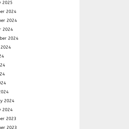
y 2025
er 2024
er 2024
r 2024
ber 2024
 2024
24
024
24
024
2024
ry 2024
y 2024
er 2023
er 2023