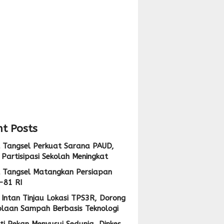
pan
i
,
ng
i
lolaan
ah
at
sis
logi
t Posts
 Tangsel Perkuat Sarana PAUD,
Partisipasi Sekolah Meningkat
 Tangsel Matangkan Persiapan
-81 RI
Intan Tinjau Lokasi TPS3R, Dorong
olaan Sampah Berbasis Teknologi