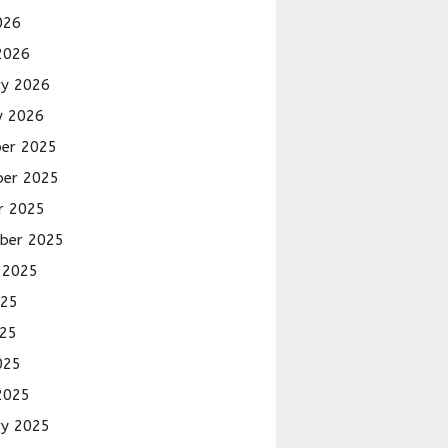
026
2026
ry 2026
y 2026
er 2025
er 2025
r 2025
ber 2025
 2025
025
25
025
2025
ry 2025