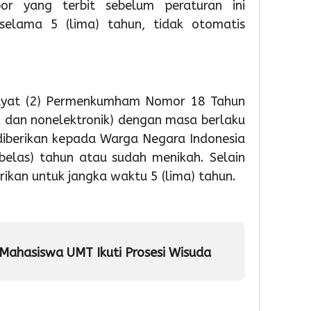
por yang terbit sebelum peraturan ini
PAUD,
HUT
TPS3R
Dorong
Ke-
Doro
selama 5 (lima) tahun, tidak otomatis
Partisipas
81
Penge
Sekolah
RI
Samp
Meningk
Berba
Tekno
2
2
ayat (2) Permenkumham Nomor 18 Tahun
Admin
2
k dan nonelektronik) dengan masa berlaku
Admin
diberikan kepada Warga Negara Indonesia
Admin
 belas) tahun atau sudah menikah. Selain
rikan untuk jangka waktu 5 (lima) tahun.
Mahasiswa UMT Ikuti Prosesi Wisuda
1
1
1
day ago
day ago
day a
Pemkot
Pemko
Wabu
Tangsel
Tangse
Intan
Perkuat
Matan
Tinjau