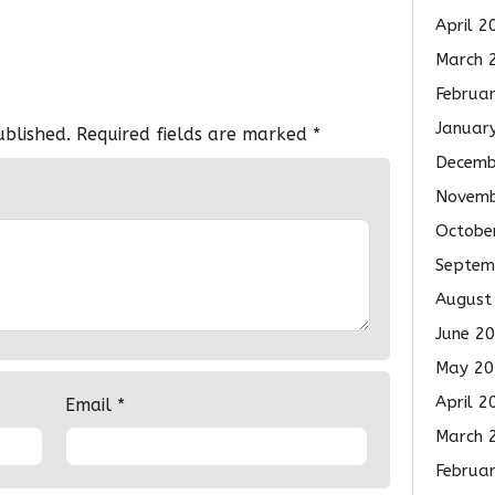
April 2
March 
Februa
Januar
ublished.
Required fields are marked
*
Decemb
Novemb
Octobe
Septem
August
June 2
May 20
April 2
Email
*
March 
Februa