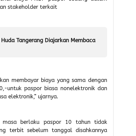
Partisipas
81
Penge
n stakeholder terkait
Sekolah
RI
Samp
Meningk
Berba
Tekno
2
2
Admin
l Huda Tangerang Diajarkan Membaca
2
Admin
Admin
 akan membayar biaya yang sama dengan
0,-untuk paspor biasa nonelektronik dan
a elektronik,” ujarnya.
1
1
1
day ago
day ago
day a
Pemkot
Pemko
Wabu
Tangsel
Tangse
Intan
 masa berlaku paspor 10 tahun tidak
Perkuat
Matan
Tinjau
ng terbit sebelum tanggal disahkannya
Sarana
Persia
Lokas