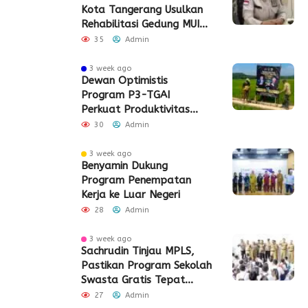
Kota Tangerang Usulkan
Rehabilitasi Gedung MUI
Periuk
35
Admin
3 week ago
Dewan Optimistis
Program P3-TGAI
Perkuat Produktivitas
Pertanian di Lebak
30
Admin
3 week ago
Benyamin Dukung
Program Penempatan
Kerja ke Luar Negeri
28
Admin
3 week ago
Sachrudin Tinjau MPLS,
Pastikan Program Sekolah
Swasta Gratis Tepat
Sasaran
27
Admin