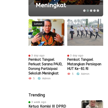
Meningkat
Latest
 ago
3 day ago
3 day ago
ak HUT ke-81
Pemkot Tangsel
Pemkot Tangsel
S
igrasi Soekarno-
Perkuat Sarana PAUD,
Matangkan Persiapan
R
Gelar Bakti
Dorong Partisipasi
HUT Ke-81 RI
H
 dan Layanan
Sekolah Meningkat
S
5
Admin
 Akhir Pekan
P
5
Admin
Admin
Trending
3 week ago
Ketua Komisi III DPRD