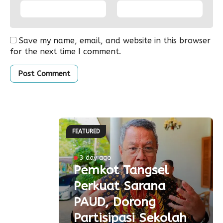
Save my name, email, and website in this browser
for the next time I comment.
FEATURED
ke-81
3 day ago
Pemkot Tangsel
ta
Perkuat Sarana
ial
PAUD, Dorong
aspor
Partisipasi Sekolah