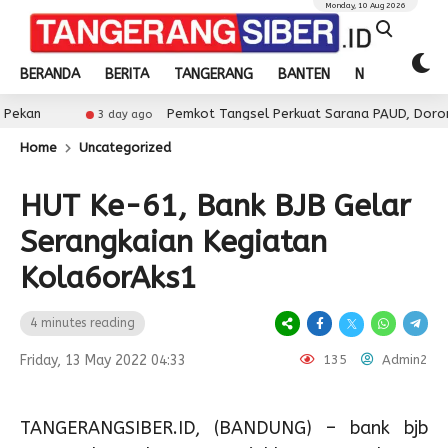
Monday, 10 Aug 2026
BERANDA
BERITA
TANGERANG
BANTEN
NASIONAL
Pemkot Tangsel Perkuat Sarana PAUD, Dorong Partisipasi S
3 day ago
Home
Uncategorized
HUT Ke-61, Bank BJB Gelar
Serangkaian Kegiatan
Kola6orAks1
4 minutes reading
Friday, 13 May 2022 04:33
135
Admin2
TANGERANGSIBER.ID, (BANDUNG) – bank bjb