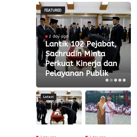
FEATURED
2 day ago
 Ke-
Lantik 102 Pejabat,
Sachrudin Minta
ar
Perkuat Kinerja dan
Pelayanan Publik
Latest