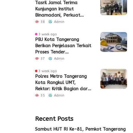
Tasril Jamal Terima
Kunjungan Institut
Binamadani, Perkuat
Sinergi Bangun SDM Kota
38
Admin
Tangerang
3 week ago
PBJ Kota Tangerang
Berikan Penjelasan Terkait
Proses Tender
Pembangunan Eks Pabrik
37
Admin
Edy Senilai Rp34,7 Miliar
3 week ago
Polres Metro Tangerang
Kota Rangkul UMT,
Rektor: Kritik Bagian dari
Demokrasi
35
Admin
Recent Posts
Sambut HUT RI Ke-81, Pemkot Tangerang