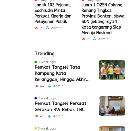
 ago
2 day ago
2 day ago
t HUT RI Ke-81,
Lantik 102 Pejabat,
Juara 1 O2SN Cabang
S
t Tangerang
Sachrudin Minta
Renang Tingkat
P
Diskon Pajak
Perkuat Kinerja dan
Provinsi Banten, siswa
G
Pelayanan Publik
SDN gebang raya 1
Admin
kota tangerang Siap
2
Admin
Menuju Nasional
2
Admin
Trending
3 week ago
Pemkot Tangsel Tata
Kampung Kota
Keranggan, Hingga Akhir
2026
44
Admin
3 week ago
Pemkot Tangsel Perkuat
Gerakan RW Bebas TBC
42
Admin
3 week ago