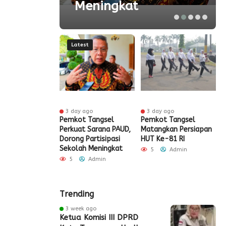
Meningkat
Latest
 ago
3 day ago
3 day ago
ak HUT ke-81
Pemkot Tangsel
Pemkot Tangsel
S
igrasi Soekarno-
Perkuat Sarana PAUD,
Matangkan Persiapan
R
Gelar Bakti
Dorong Partisipasi
HUT Ke-81 RI
H
 dan Layanan
Sekolah Meningkat
S
5
Admin
 Akhir Pekan
P
5
Admin
Admin
Trending
3 week ago
Ketua Komisi III DPRD