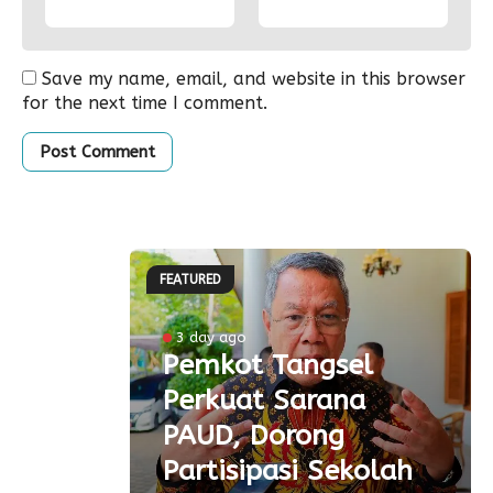
Save my name, email, and website in this browser
for the next time I comment.
FEATURED
ke-81
3 day ago
Pemkot Tangsel
ta
Perkuat Sarana
ial
PAUD, Dorong
aspor
Partisipasi Sekolah