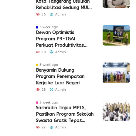
Kota Tangerang Usulkan
Rehabilitasi Gedung MUI
Periuk
35
Admin
3 week ago
Dewan Optimistis
Program P3-TGAI
Perkuat Produktivitas
Pertanian di Lebak
30
Admin
3 week ago
Benyamin Dukung
Program Penempatan
Kerja ke Luar Negeri
28
Admin
3 week ago
Sachrudin Tinjau MPLS,
Pastikan Program Sekolah
Swasta Gratis Tepat
Sasaran
27
Admin