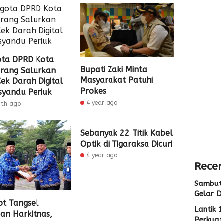
Gelar
dan
Bante
Diskon
Pelaya
siswa
Pajak
Publik
SDN
geba
raya
3
2
1
ta DPRD Kota
kota
Admin
Admin
Bupati Zaki Minta
rang Salurkan
tange
Masyarakat Patuhi
Cek Darah Digital
Siap
Prokes
syandu Periuk
Menu
4 year ago
nth ago
Nasio
Sebanyak 22 Titik Kabel
2
Optik di Tigaraksa Dicuri
Admin
4 year ago
Recen
Sambut
Gelar D
t Tangsel
Lantik 
an Harkitnas,
Perkuat