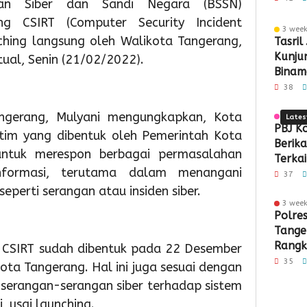
dan Siber dan Sandi Negara (BSSN)
Siap
Peran
48
Gel
d
g CSIRT (Computer Security Incident
3 wee
Menuju
Pembe
Ribu
Dis
P
ching langsung oleh Walikota Tangerang,
Tasril
Kunjun
tual, Senin (21/02/2022).
Nasiona
Masyar
Oran
Paj
P
Binam
Siner
38
Kota 
ngerang, Mulyani mengungkapkan, Kota
3 wee
Lates
PBJ K
tim yang dibentuk oleh Pemerintah Kota
Berik
untuk merespon berbagai permasalahan
Terkai
nformasi, terutama dalam menangani
Pemba
37
Pabrik
perti serangan atau insiden siber.
Rp34,7
3 wee
2
2
2
Polre
day ago
day ago
day a
Sambut
Lantik
Juara
Tange
HUT
102
1
Rangk
 CSIRT sudah dibentuk pada 22 Desember
RI
Pejabat
O2SN
Kritik
35
ta Tangerang. Hal ini juga sesuai dengan
Ke-
Sachru
Caba
Demok
serangan-serangan siber terhadap sistem
81,
Minta
Rena
, usai launching.
Pemkot
Perkua
Tingk