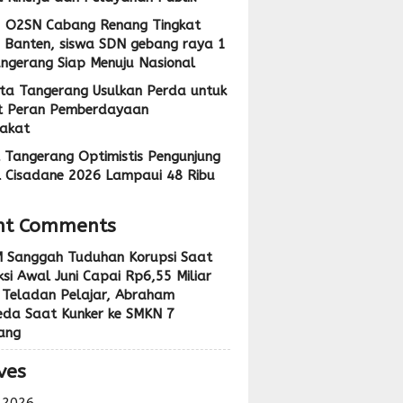
1 O2SN Cabang Renang Tingkat
i Banten, siswa SDN gebang raya 1
angerang Siap Menuju Nasional
ta Tangerang Usulkan Perda untuk
t Peran Pemberdayaan
akat
 Tangerang Optimistis Pengunjung
l Cisadane 2026 Lampaui 48 Ribu
nt Comments
 Sanggah Tuduhan Korupsi Saat
si Awal Juni Capai Rp6,55 Miliar
 Teladan Pelajar, Abraham
eda Saat Kunker ke SMKN 7
ang
ves