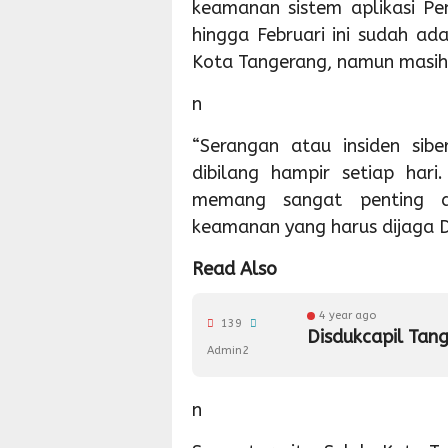
keamanan sistem aplikasi Pe
hingga Februari ini sudah ad
Kota Tangerang, namun masih
n
“Serangan atau insiden sib
dibilang hampir setiap hari
memang sangat penting d
keamanan yang harus dijaga D
Read Also
4 year ago
139
Disdukcapil Tan
Admin2
n