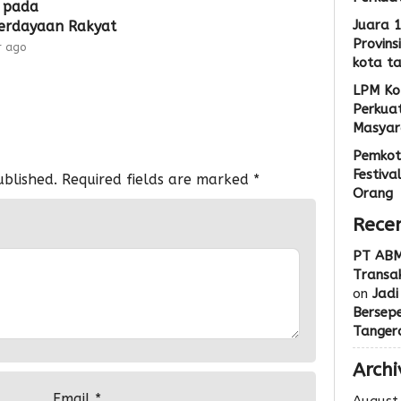
 pada
Juara 
rdayaan Rakyat
Provins
r ago
kota t
LPM Ko
Perkua
Masyar
Pemkot
Festiva
ublished.
Required fields are marked
*
Orang
Rece
PT ABM
Transak
on
Jadi
Bersep
Tanger
Archi
Email
*