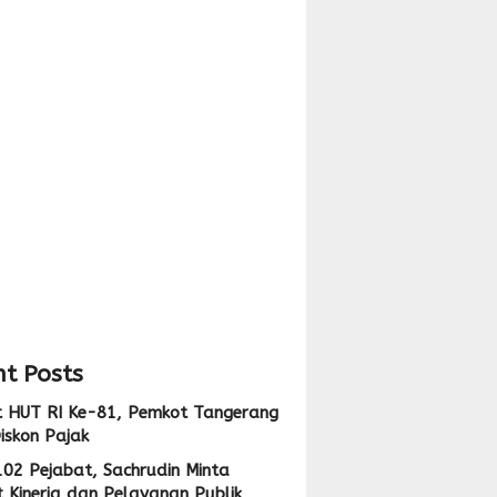
n,
nan
ng
rang
ju
nal
t Posts
 HUT RI Ke-81, Pemkot Tangerang
iskon Pajak
102 Pejabat, Sachrudin Minta
 Kinerja dan Pelayanan Publik