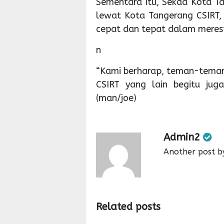
Sementara itu, Sekda Kota 
lewat Kota Tangerang CSIRT,
cepat dan tepat dalam meresp
n
“Kami berharap, teman-teman
CSIRT yang lain begitu jug
(man/joe)
Admin2
Another post b
Related posts