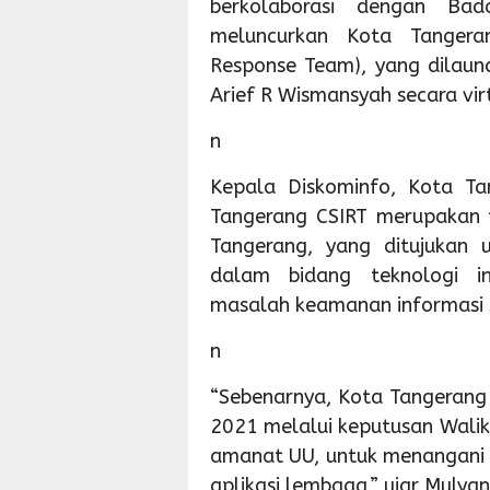
berkolaborasi dengan Ba
meluncurkan Kota Tangeran
Response Team), yang dilaun
Arief R Wismansyah secara vir
n
Kepala Diskominfo, Kota Ta
Tangerang CSIRT merupakan 
Tangerang, yang ditujukan 
dalam bidang teknologi i
masalah keamanan informasi se
n
“Sebenarnya, Kota Tangerang
2021 melalui keputusan Waliko
amanat UU, untuk menangani 
aplikasi lembaga,” ujar Mulyani