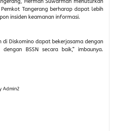
Tangerang, Herman Suwarman menuturkan
Nasio
 Pemkot Tangerang berharap dapat lebih
on insiden keamanan informasi.
2
Admin
 di Diskomino dapat bekerjasama dengan
a dengan BSSN secara baik,” imbaunya.
2
2
2
day ago
day ago
day a
Sambut
Lantik
Juara
y Admin2
HUT
102
1
RI
Pejabat
O2SN
Ke-
Sachru
Caba
81,
Minta
Rena
Pemkot
Perkua
Tingk
Tangera
Kinerja
Provin