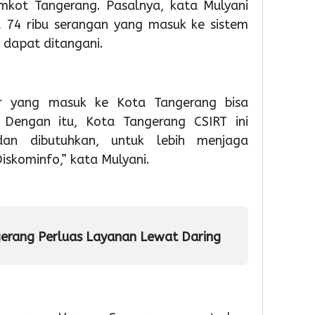
mkot Tangerang. Pasalnya, kata Mulyani
a 74 ribu serangan yang masuk ke sistem
 dapat ditangani.
2
2
2
day ago
day ago
day a
Sambut
Lantik
Juara
HUT
102
1
RI
Pejabat
O2SN
er yang masuk ke Kota Tangerang bisa
Ke-
Sachru
Caba
. Dengan itu, Kota Tangerang CSIRT ini
81,
Minta
Rena
an dibutuhkan, untuk lebih menjaga
Pemkot
Perkua
Tingk
iskominfo,” kata Mulyani.
Tangera
Kinerja
Provin
Gelar
dan
Bante
Diskon
Pelaya
siswa
Pajak
Publik
SDN
geba
gerang Perluas Layanan Lewat Daring
raya
3
2
1
kota
Admin
Admin
tange
Siap
Menu