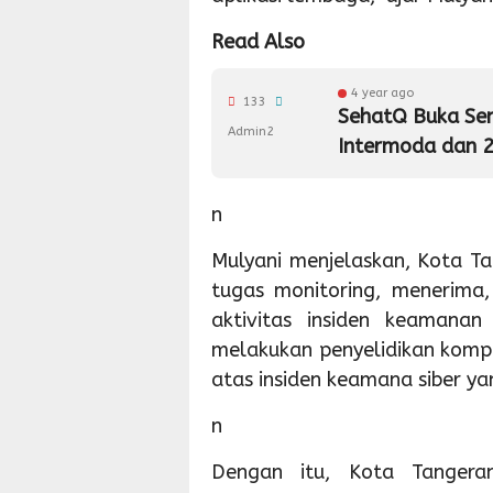
Read Also
4 year ago
133
SehatQ Buka Sent
Admin2
Intermoda dan 2
n
Mulyani menjelaskan, Kota T
tugas monitoring, menerima
aktivitas insiden keamanan
melakukan penyelidikan kompr
atas insiden keamana siber yan
n
Dengan itu, Kota Tangeran