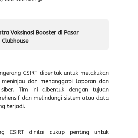
Tangera
Kinerja
Provin
Gelar
dan
Bante
Diskon
Pelaya
siswa
Pajak
Publik
SDN
ra Vaksinasi Booster di Pasar
geba
raya
 Clubhouse
3
2
1
kota
Admin
Admin
tange
Siap
angerang CSIRT dibentuk untuk melakukan
Menu
Nasio
, meninjau dan menanggapi laporan dan
 siber. Tim ini dibentuk dengan tujuan
2
ehensif dan melindungi sistem atau data
g terjadi.
Admin
g CSIRT dinilai cukup penting untuk