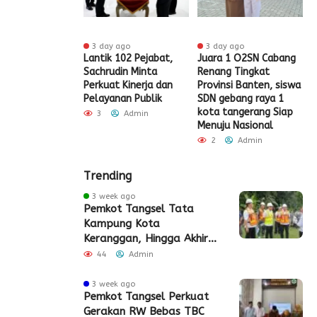
 ago
3 day ago
3 day ago
t HUT RI Ke-81,
Lantik 102 Pejabat,
Juara 1 O2SN Cabang
S
t Tangerang
Sachrudin Minta
Renang Tingkat
P
Diskon Pajak
Perkuat Kinerja dan
Provinsi Banten, siswa
G
Pelayanan Publik
SDN gebang raya 1
Admin
kota tangerang Siap
3
Admin
Menuju Nasional
2
Admin
Trending
3 week ago
Pemkot Tangsel Tata
Kampung Kota
Keranggan, Hingga Akhir
2026
44
Admin
3 week ago
Pemkot Tangsel Perkuat
Gerakan RW Bebas TBC