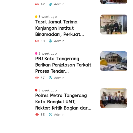
42
Admin
3 week ago
Tasril Jamal Terima
Kunjungan Institut
Binamadani, Perkuat
Sinergi Bangun SDM Kota
38
Admin
Tangerang
3 week ago
PBJ Kota Tangerang
Berikan Penjelasan Terkait
Proses Tender
Pembangunan Eks Pabrik
37
Admin
Edy Senilai Rp34,7 Miliar
3 week ago
Polres Metro Tangerang
Kota Rangkul UMT,
Rektor: Kritik Bagian dari
Demokrasi
35
Admin