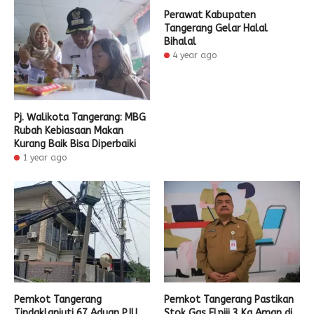
Perawat Kabupaten
Tangerang Gelar Halal
Bihalal
4 year ago
Pj. Walikota Tangerang: MBG
Rubah Kebiasaan Makan
Kurang Baik Bisa Diperbaiki
1 year ago
Pemkot Tangerang
Pemkot Tangerang Pastikan
Tindaklanjuti 67 Aduan PJU
Stok Gas Elpiji 3 Kg Aman di