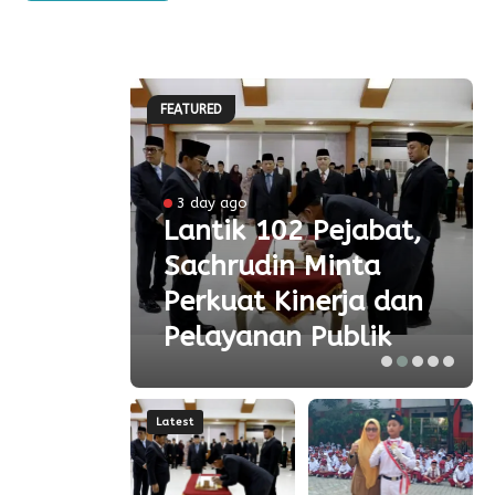
FEATURED
3 day ago
 Ke-
Lantik 102 Pejabat,
Sachrudin Minta
ar
Perkuat Kinerja dan
Pelayanan Publik
Latest