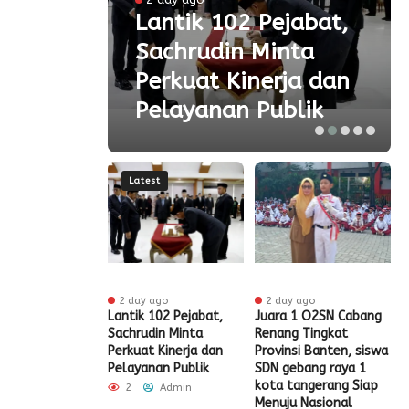
 Ke-
Lantik 102 Pejabat,
Sachrudin Minta
ar
Perkuat Kinerja dan
Pelayanan Publik
Latest
 ago
2 day ago
2 day ago
t HUT RI Ke-81,
Lantik 102 Pejabat,
Juara 1 O2SN Cabang
S
t Tangerang
Sachrudin Minta
Renang Tingkat
P
Diskon Pajak
Perkuat Kinerja dan
Provinsi Banten, siswa
G
Pelayanan Publik
SDN gebang raya 1
Admin
kota tangerang Siap
2
Admin
Menuju Nasional