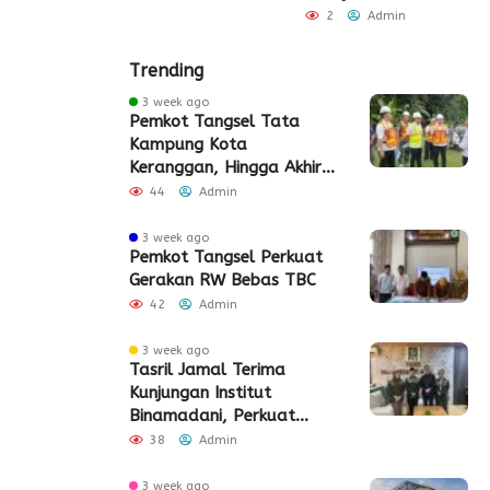
2
Admin
Trending
3 week ago
Pemkot Tangsel Tata
Kampung Kota
Keranggan, Hingga Akhir
2026
44
Admin
3 week ago
Pemkot Tangsel Perkuat
Gerakan RW Bebas TBC
42
Admin
3 week ago
Tasril Jamal Terima
Kunjungan Institut
Binamadani, Perkuat
Sinergi Bangun SDM Kota
38
Admin
Tangerang
3 week ago