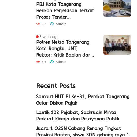
PBJ Kota Tangerang
Berikan Penjelasan Terkait
Proses Tender
Pembangunan Eks Pabrik
37
Admin
Edy Senilai Rp34,7 Miliar
3 week ago
Polres Metro Tangerang
Kota Rangkul UMT,
Rektor: Kritik Bagian dari
Demokrasi
35
Admin
Recent Posts
Sambut HUT RI Ke-81, Pemkot Tangerang
Gelar Diskon Pajak
Lantik 102 Pejabat, Sachrudin Minta
Perkuat Kinerja dan Pelayanan Publik
Juara 1 O2SN Cabang Renang Tingkat
Provinsi Banten, siswa SDN gebang raya 1