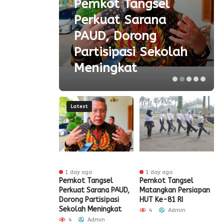
Pemkot Tangsel
ta
Perkuat Sarana
ial
PAUD, Dorong
aspor
Partisipasi Sekolah
Meningkat
Latest
nute ago
1 day ago
1 day ago
ak HUT ke-81
Pemkot Tangsel
Pemkot Tangsel
S
igrasi Soekarno-
Perkuat Sarana PAUD,
Matangkan Persiapan
R
Gelar Bakti
Dorong Partisipasi
HUT Ke-81 RI
H
 dan Layanan
Sekolah Meningkat
S
4
Admin
 Akhir Pekan
P
4
Admin