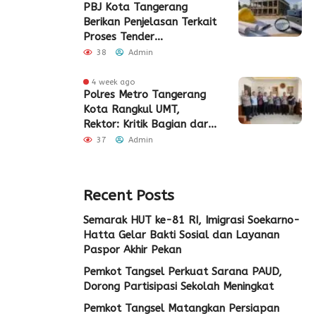
PBJ Kota Tangerang
Berikan Penjelasan Terkait
Proses Tender
Pembangunan Eks Pabrik
38
Admin
Edy Senilai Rp34,7 Miliar
4 week ago
Polres Metro Tangerang
Kota Rangkul UMT,
Rektor: Kritik Bagian dari
Demokrasi
37
Admin
Recent Posts
Semarak HUT ke-81 RI, Imigrasi Soekarno-
Hatta Gelar Bakti Sosial dan Layanan
Paspor Akhir Pekan
Pemkot Tangsel Perkuat Sarana PAUD,
Dorong Partisipasi Sekolah Meningkat
Pemkot Tangsel Matangkan Persiapan