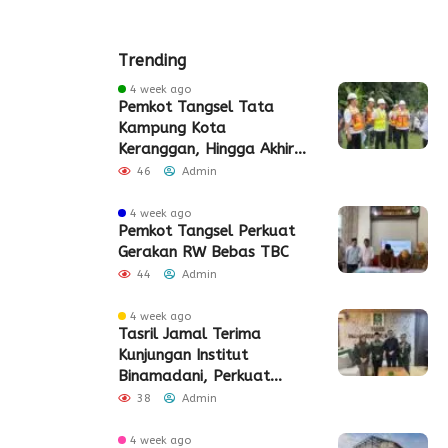
Admin
Trending
4 week ago
Pemkot Tangsel Tata
Kampung Kota
Keranggan, Hingga Akhir
2026
46
Admin
4 week ago
Pemkot Tangsel Perkuat
Gerakan RW Bebas TBC
44
Admin
4 week ago
Tasril Jamal Terima
Kunjungan Institut
Binamadani, Perkuat
Sinergi Bangun SDM Kota
38
Admin
Tangerang
4 week ago