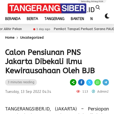
Saturday, 08 Aug 2026
BERANDA
BERITA
TANGERANG
BANTEN
NASIONAL
n
Pemkot Tangsel Perkuat Sarana PAUD, Dorong Part
1 day ago
Home
Uncategorized
Calon Pensiunan PNS
Jakarta Dibekali Ilmu
Kewirausahaan Oleh BJB
3 minutes reading
Tuesday, 13 Sep 2022 04:34
113
Admin2
TANGERANGSIBER.ID, (JAKARTA) – Persiapan