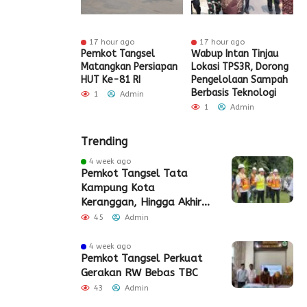
ur ago
17 hour ago
17 hour ago
t Tangsel
Pemkot Tangsel
Wabup Intan Tinjau
P
t Sarana PAUD,
Matangkan Persiapan
Lokasi TPS3R, Dorong
P
 Partisipasi
HUT Ke-81 RI
Pengelolaan Sampah
D
ah Meningkat
Berbasis Teknologi
S
1
Admin
Admin
1
Admin
Trending
4 week ago
Pemkot Tangsel Tata
Kampung Kota
Keranggan, Hingga Akhir
2026
45
Admin
4 week ago
Pemkot Tangsel Perkuat
Gerakan RW Bebas TBC
43
Admin