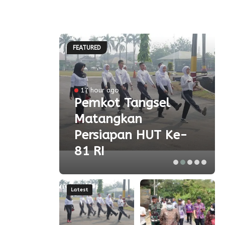
FEATURED
l
17 hour ago
a
Pemkot Tangsel
Matangkan
olah
Persiapan HUT Ke-
81 RI
Latest