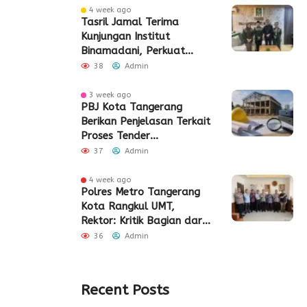
4 week ago
Tasril Jamal Terima
Kunjungan Institut
Binamadani, Perkuat
Sinergi Bangun SDM Kota
38
Admin
Tangerang
3 week ago
PBJ Kota Tangerang
Berikan Penjelasan Terkait
Proses Tender
Pembangunan Eks Pabrik
37
Admin
Edy Senilai Rp34,7 Miliar
4 week ago
Polres Metro Tangerang
Kota Rangkul UMT,
Rektor: Kritik Bagian dari
Demokrasi
36
Admin
Recent Posts