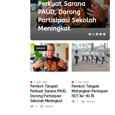
ta
Perkuat Sarana
ial
PAUD, Dorong
aspor
Partisipasi Sekolah
Meningkat
Latest
ur ago
2 day ago
2 day ago
ak HUT ke-81
Pemkot Tangsel
Pemkot Tangsel
S
igrasi Soekarno-
Perkuat Sarana PAUD,
Matangkan Persiapan
R
Gelar Bakti
Dorong Partisipasi
HUT Ke-81 RI
H
 dan Layanan
Sekolah Meningkat
S
5
Admin
 Akhir Pekan
P
5
Admin
Admin