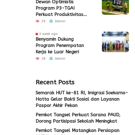
Dewan Optimistis
Program P3-TGAI
Perkuat Produktivitas
Pertanian di Lebak
29
Admin
3 week ago
Benyamin Dukung
Program Penempatan
Kerja ke Luar Negeri
28
Admin
Recent Posts
Semarak HUT ke-81 RI, Imigrasi Soekarno-
Hatta Gelar Bakti Sosial dan Layanan
Paspor Akhir Pekan
Pemkot Tangsel Perkuat Sarana PAUD,
Dorong Partisipasi Sekolah Meningkat
Pemkot Tangsel Matangkan Persiapan