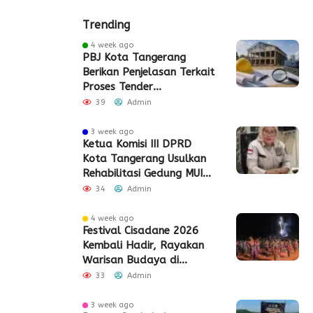
Trending
4 week ago
PBJ Kota Tangerang
Berikan Penjelasan Terkait
Proses Tender
Pembangunan Eks Pabrik
39
Admin
Edy Senilai Rp34,7 Miliar
3 week ago
Ketua Komisi III DPRD
Kota Tangerang Usulkan
Rehabilitasi Gedung MUI
Periuk
34
Admin
4 week ago
Festival Cisadane 2026
Kembali Hadir, Rayakan
Warisan Budaya di
Jantung Kota Tangerang
33
Admin
3 week ago