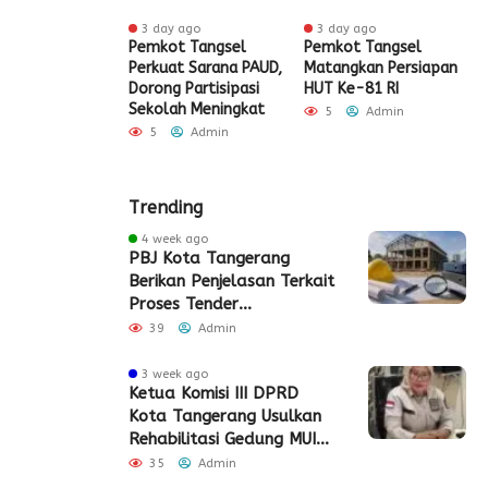
 ago
3 day ago
3 day ago
ak HUT ke-81
Pemkot Tangsel
Pemkot Tangsel
S
igrasi Soekarno-
Perkuat Sarana PAUD,
Matangkan Persiapan
R
Gelar Bakti
Dorong Partisipasi
HUT Ke-81 RI
H
 dan Layanan
Sekolah Meningkat
S
5
Admin
 Akhir Pekan
P
5
Admin
Admin
Trending
4 week ago
PBJ Kota Tangerang
Berikan Penjelasan Terkait
Proses Tender
Pembangunan Eks Pabrik
39
Admin
Edy Senilai Rp34,7 Miliar
3 week ago
Ketua Komisi III DPRD
Kota Tangerang Usulkan
Rehabilitasi Gedung MUI
Periuk
35
Admin