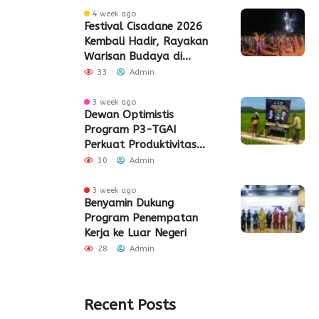
4 week ago
Festival Cisadane 2026
Kembali Hadir, Rayakan
Warisan Budaya di
Jantung Kota Tangerang
33
Admin
3 week ago
Dewan Optimistis
Program P3-TGAI
Perkuat Produktivitas
Pertanian di Lebak
30
Admin
3 week ago
Benyamin Dukung
Program Penempatan
Kerja ke Luar Negeri
28
Admin
Recent Posts