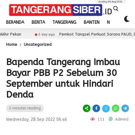
Sunday, 09 Aug 2026
BERANDA
BERITA
TANGERANG
BANTEN
NASIONAL
Pemkot Tangsel Perkuat Sarana PAUD, Dorong Partisip
3 day ago
Home
Uncategorized
Bapenda Tangerang Imbau
Bayar PBB P2 Sebelum 30
September untuk Hindari
Denda
2 minutes reading
Wednesday, 28 Sep 2022 06:46
111
Admin2