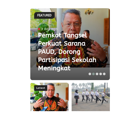
FEATURED
ke-81
3 day ago
Pemkot Tangsel
ta
Perkuat Sarana
ial
PAUD, Dorong
aspor
Partisipasi Sekolah
Meningkat
Latest