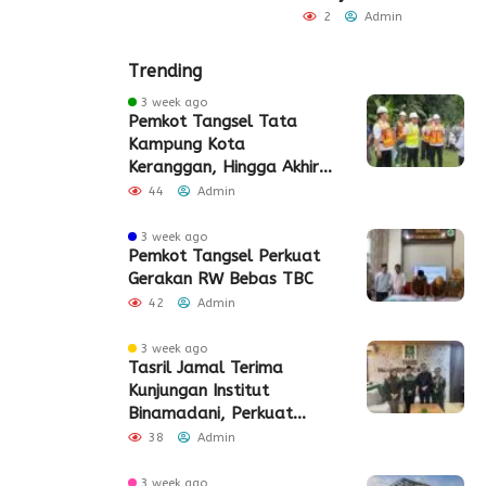
2
Admin
Trending
3 week ago
Pemkot Tangsel Tata
Kampung Kota
Keranggan, Hingga Akhir
2026
44
Admin
3 week ago
Pemkot Tangsel Perkuat
Gerakan RW Bebas TBC
42
Admin
3 week ago
Tasril Jamal Terima
Kunjungan Institut
Binamadani, Perkuat
Sinergi Bangun SDM Kota
38
Admin
Tangerang
3 week ago