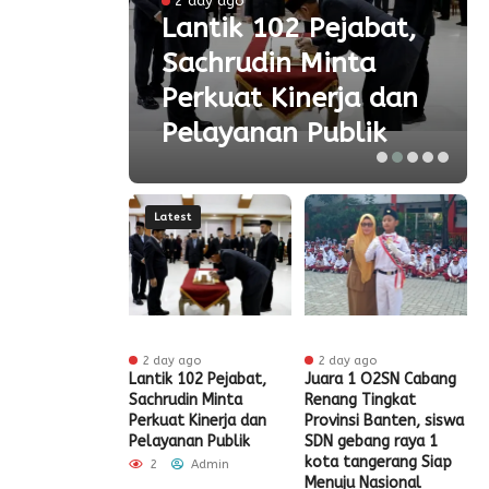
2 day ago
 Ke-
Lantik 102 Pejabat,
Sachrudin Minta
ar
Perkuat Kinerja dan
Pelayanan Publik
Latest
 ago
2 day ago
2 day ago
t HUT RI Ke-81,
Lantik 102 Pejabat,
Juara 1 O2SN Cabang
S
t Tangerang
Sachrudin Minta
Renang Tingkat
P
Diskon Pajak
Perkuat Kinerja dan
Provinsi Banten, siswa
G
Pelayanan Publik
SDN gebang raya 1
Admin
kota tangerang Siap
2
Admin
Menuju Nasional