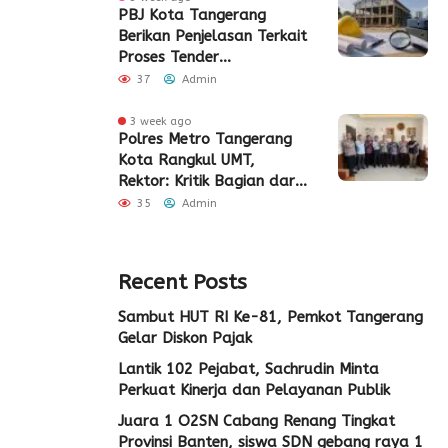
PBJ Kota Tangerang
Berikan Penjelasan Terkait
Proses Tender
Pembangunan Eks Pabrik
37
Admin
Edy Senilai Rp34,7 Miliar
3 week ago
Polres Metro Tangerang
Kota Rangkul UMT,
Rektor: Kritik Bagian dari
Demokrasi
35
Admin
Recent Posts
Sambut HUT RI Ke-81, Pemkot Tangerang
Gelar Diskon Pajak
Lantik 102 Pejabat, Sachrudin Minta
Perkuat Kinerja dan Pelayanan Publik
Juara 1 O2SN Cabang Renang Tingkat
Provinsi Banten, siswa SDN gebang raya 1