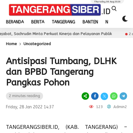
Thursday, 06 Aug 2026
BERANDA
BERITA
TANGERANG
BANTEN
NASIONAL
din Minta Perkuat Kinerja dan Pelayanan Publik
Juar
2 day ago
Home
Uncategorized
Antisipasi Tumbang, DLHK
dan BPBD Tangerang
Pangkas Pohon
2 minutes reading
Friday, 28 Jan 2022 14:37
123
Admin2
TANGERANGSIBER.ID, (KAB. TANGERANG) –