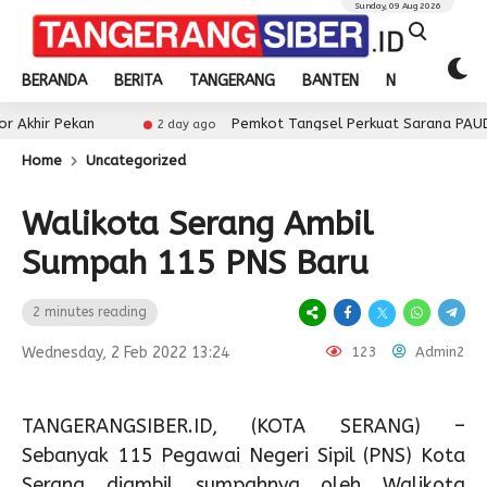
Sunday, 09 Aug 2026
BERANDA
BERITA
TANGERANG
BANTEN
NASIONAL
kan
Pemkot Tangsel Perkuat Sarana PAUD, Dorong Pa
2 day ago
Home
Uncategorized
Walikota Serang Ambil
Sumpah 115 PNS Baru
2 minutes reading
Wednesday, 2 Feb 2022 13:24
123
Admin2
TANGERANGSIBER.ID, (KOTA SERANG) –
Sebanyak 115 Pegawai Negeri Sipil (PNS) Kota
Serang diambil sumpahnya oleh Walikota