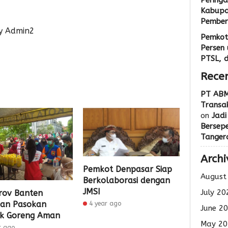
Peringa
Kabupa
Pemberi
y Admin2
Pemkot
Persen 
PTSL, 
Rece
PT ABM
Transak
on
Jadi
Bersep
Tanger
Archi
Pemkot Denpasar Siap
August
Berkolaborasi dengan
JMSI
July 20
rov Banten
kan Pasokan
4 year ago
June 2
k Goreng Aman
May 20
r ago