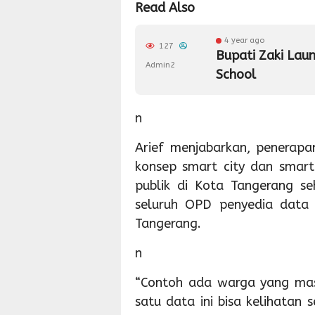
Read Also
4 year ago
127
Bupati Zaki Lau
Admin2
School
n
Arief menjabarkan, penerapa
konsep smart city dan smar
publik di Kota Tangerang s
seluruh OPD penyedia data
Tangerang.
n
“Contoh ada warga yang mas
satu data ini bisa kelihatan