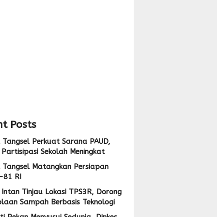
pan
i
,
ng
i
lolaan
ah
at
sis
logi
t Posts
 Tangsel Perkuat Sarana PAUD,
Partisipasi Sekolah Meningkat
 Tangsel Matangkan Persiapan
-81 RI
Intan Tinjau Lokasi TPS3R, Dorong
olaan Sampah Berbasis Teknologi