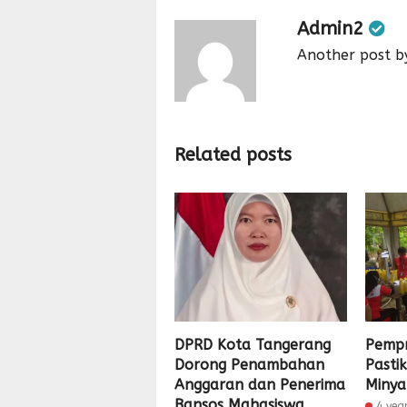
Admin2
Another post b
Related posts
DPRD Kota Tangerang
Pemp
Dorong Penambahan
Pasti
Anggaran dan Penerima
Minya
Bansos Mahasiswa
4 yea