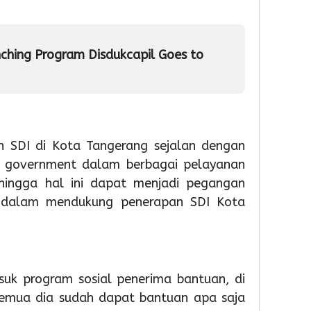
Partisipas
81
Penge
Sekolah
RI
Samp
Meningk
Berba
nching Program Disdukcapil Goes to
Tekno
4
4
Admin
4
Admin
Admin
n SDI di Kota Tangerang sejalan dengan
t government dalam berbagai pelayanan
ehingga hal ini dapat menjadi pegangan
 dalam mendukung penerapan SDI Kota
1
1
1
day ago
day ago
day a
Pemkot
Pemko
Wabu
Tangsel
Tangse
Intan
uk program sosial penerima bantuan, di
Perkuat
Matan
Tinjau
 semua dia sudah dapat bantuan apa saja
Sarana
Persia
Lokas