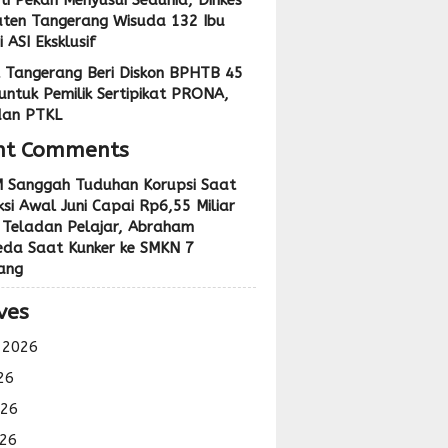
ti Pekan Menyusui Sedunia, Dinkes
ten Tangerang Wisuda 132 Ibu
 ASI Eksklusif
 Tangerang Beri Diskon BPHTB 45
untuk Pemilik Sertipikat PRONA,
dan PTKL
nt Comments
 Sanggah Tuduhan Korupsi Saat
si Awal Juni Capai Rp6,55 Miliar
 Teladan Pelajar, Abraham
eda Saat Kunker ke SMKN 7
ang
ves
 2026
26
026
26