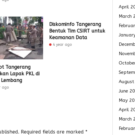
April 2
March 
Diskominfo Tangerang
Februa
Bentuk Tim CSIRT untuk
Januar
Keamanan Data
Decemb
4 year ago
Novemb
Octobe
t Tangerang
Septem
bkan Lapak PKL di
 Lembang
August
r ago
June 2
May 20
April 2
March 
Februa
ublished.
Required fields are marked
*