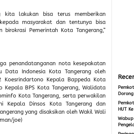
Sarana
Persia
Lokas
PAUD,
HUT
TPS3R
kita lakukan bisa terus memberikan
Dorong
Ke-
Doro
 kepada masyarakat dan tentunya bisa
Partisipas
81
Penge
 birokrasi Pemerintah Kota Tangerang,”
Sekolah
RI
Samp
Meningk
Berba
Tekno
4
4
Admin
4
uga penandatanganan nota kesepakatan
Admin
Admin
u Data Indonesia Kota Tangerang oleh
Recen
. Koesrindartono Kepala Bappeda Kota
o Kepala BPS Kota Tangerang, Walidata
Pemkot
Dorong 
kominfo Kota Tangerang, serta perwakilan
Pemkot
ni Kepala Dinsos Kota Tangerang dan
HUT Ke
angerang yang disaksikan oleh Wakil Wali
Wabup 
(man/joe)
Pengel