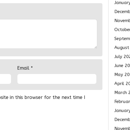
Januar
Decemb
Novemb
Octobe
Septem
August
July 20
June 2
Email
*
May 20
April 2
March 
te in this browser for the next time I
Februa
Januar
Decemb
Novemb