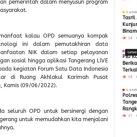
hkan pemerintah dalam menyusun program
Sampah
Pember
PTSL
Par
K
asyarakat.
4 wee
Berbasis
ASI
dan
Sek
8
Tasril
Kunjun
Teknolog
Eksklus
PTKL
Men
RI
Binam
bermanfaat kalau OPD semuanya kompak
Siner
38
knologi ini dalam pemutakhiran data
Kota 
manfaatan NIK dalam setiap pelayanan
4 wee
Lates
PBJ K
gan sosial hingga aplikasi Tangerang LIVE
Berik
 pada kegiatan Forum Satu Data Indonesia
Terkai
lar di Ruang Akhlakul Karimah Pusat
Pemba
38
Pabrik
, Kamis (09/06/2022).
Rp34,7
4 wee
1
1
1
Polre
day ago
day ago
day a
Tange
Pemkot
Pemko
Wabu
Rangk
Tangsel
Tangse
Intan
ada seluruh OPD untuk bersinergi dengan
Kritik
Perkuat
Matan
Tinjau
37
ngerang untuk memudahkan kita menjalani
Demok
Sarana
Persia
Lokas
ahnya.
PAUD,
HUT
TPS3R
Dorong
Ke-
Doro