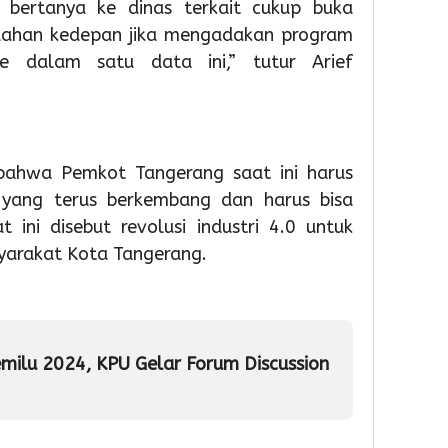
u bertanya ke dinas terkait cukup buka
PAUD,
HUT
TPS3R
Dorong
Ke-
Doro
mudahan kedepan jika mengadakan program
Partisipas
81
Penge
e dalam satu data ini,” tutur Arief
Sekolah
RI
Samp
Meningk
Berba
Tekno
4
4
Admin
4
, bahwa Pemkot Tangerang saat ini harus
Admin
yang terus berkembang dan harus bisa
Admin
ini disebut revolusi industri 4.0 untuk
yarakat Kota Tangerang.
ilu 2024, KPU Gelar Forum Discussion
1
1
1
day ago
day ago
day a
Pemkot
Pemko
Wabu
Tangsel
Tangse
Intan
Perkuat
Matan
Tinjau