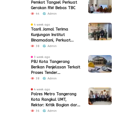
Pemkot Tangsel Perkuat
Gerakan RW Bebas TBC
44
Admin
4 week ago
Tasril Jamal Terima
Kunjungan Institut
Binamadani, Perkuat
Sinergi Bangun SDM Kota
38
Admin
Tangerang
3 week ago
PBJ Kota Tangerang
Berikan Penjelasan Terkait
Proses Tender
Pembangunan Eks Pabrik
38
Admin
Edy Senilai Rp34,7 Miliar
4 week ago
Polres Metro Tangerang
Kota Rangkul UMT,
Rektor: Kritik Bagian dari
Demokrasi
36
Admin