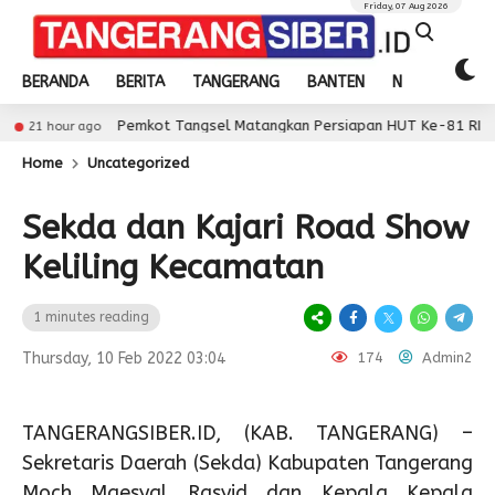
Friday, 07 Aug 2026
BERANDA
BERITA
TANGERANG
BANTEN
NASIONAL
Pemkot Tangsel Matangkan Persiapan HUT Ke-81 RI
ur ago
21
Home
Uncategorized
Sekda dan Kajari Road Show
Keliling Kecamatan
1 minutes reading
Thursday, 10 Feb 2022 03:04
174
Admin2
TANGERANGSIBER.ID, (KAB. TANGERANG) –
Sekretaris Daerah (Sekda) Kabupaten Tangerang
Moch Maesyal Rasyid dan Kepala Kepala