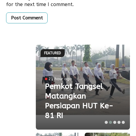
for the next time I comment.
FEATURED
l
21 hour ago
a
Pemkot Tangsel
Matangkan
olah
Persiapan HUT Ke-
81 RI