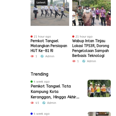
Latest
ur ago
21 hour ago
21 hour ago
t Tangsel
Pemkot Tangsel
Wabup Intan Tinjau
P
t Sarana PAUD,
Matangkan Persiapan
Lokasi TPS3R, Dorong
P
 Partisipasi
HUT Ke-81 RI
Pengelolaan Sampah
D
ah Meningkat
Berbasis Teknologi
S
1
Admin
Admin
1
Admin
Trending
4 week ago
Pemkot Tangsel Tata
Kampung Kota
Keranggan, Hingga Akhir
2026
45
Admin
4 week ago