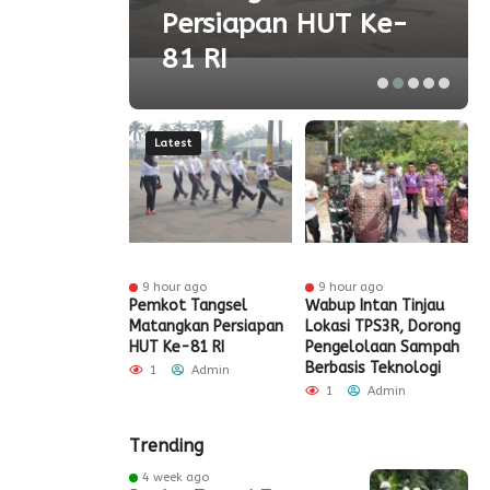
olah
Persiapan HUT Ke-
81 RI
Latest
r ago
9 hour ago
9 hour ago
t Tangsel
Pemkot Tangsel
Wabup Intan Tinjau
P
t Sarana PAUD,
Matangkan Persiapan
Lokasi TPS3R, Dorong
P
 Partisipasi
HUT Ke-81 RI
Pengelolaan Sampah
D
ah Meningkat
Berbasis Teknologi
S
1
Admin
Admin
1
Admin
Trending
4 week ago