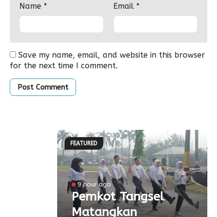
Name
*
Email
*
Save my name, email, and website in this browser
for the next time I comment.
FEATURED
l
9 hour ago
a
Pemkot Tangsel
Matangkan