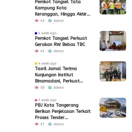
Pemkot Tangsel Tata
Kampung Kota
Keranggan, Hingga Akhir
2026
45
Admin
4 week ago
Pemkot Tangsel Perkuat
Gerakan RW Bebas TBC
43
Admin
4 week ago
Tasril Jamal Terima
Kunjungan Institut
Binamadani, Perkuat
Sinergi Bangun SDM Kota
38
Admin
Tangerang
3 week ago
PBJ Kota Tangerang
Berikan Penjelasan Terkait
Proses Tender
Pembangunan Eks Pabrik
37
Admin
Edy Senilai Rp34,7 Miliar