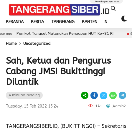
Thursday, 06 Aug 2026
BERANDA
BERITA
TANGERANG
BANTEN
NASIONAL
t Tangsel Matangkan Persiapan HUT Ke-81 RI
Wab
9 hour ago
Home
Uncategorized
Sah, Ketua dan Pengurus
Cabang JMSI Bukittinggi
Dilantik
4 minutes reading
Tuesday, 15 Feb 2022 15:24
141
Admin2
TANGERANGSIBER.ID, (BUKITTINGGI) – Sekretaris