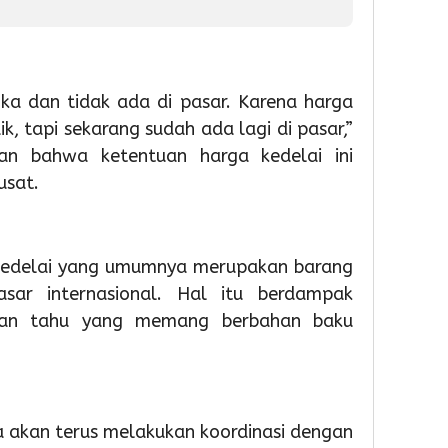
Partisipas
81
Penge
Sekolah
RI
Samp
Meningk
Berba
Tekno
1
ka dan tidak ada di pasar. Karena harga
1
k, tapi sekarang sudah ada lagi di pasar,”
Admin
1
Admin
an bahwa ketentuan harga kedelai ini
Admin
usat.
 kedelai yang umumnya merupakan barang
sar internasional. Hal itu berdampak
dan tahu yang memang berbahan baku
9
9
9
hour ago
hour ag
hour 
Pemkot
Pemko
Wabu
Tangsel
Tangse
Intan
Perkuat
Matan
Tinjau
a akan terus melakukan koordinasi dengan
Sarana
Persia
Lokas