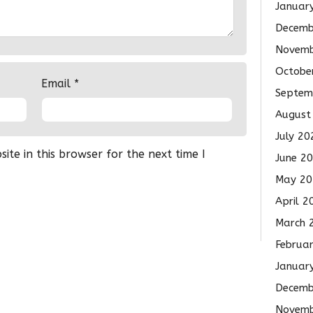
Januar
Decemb
Novemb
Octobe
Email
*
Septem
August
July 20
te in this browser for the next time I
June 2
May 20
April 2
March 
Februa
Januar
Decemb
Novemb