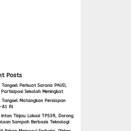
pan
i
,
ng
i
lolaan
ah
at
sis
logi
t Posts
 Tangsel Perkuat Sarana PAUD,
Partisipasi Sekolah Meningkat
 Tangsel Matangkan Persiapan
-81 RI
Intan Tinjau Lokasi TPS3R, Dorong
olaan Sampah Berbasis Teknologi