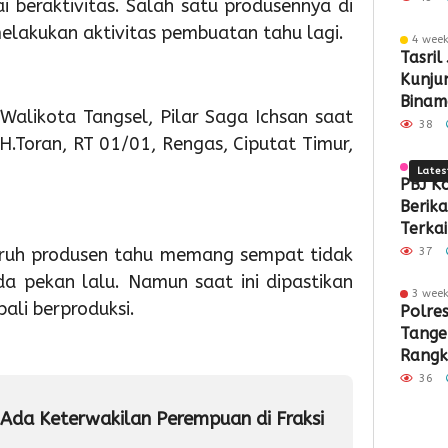
 beraktivitas. Salah satu produsennya di
Sampah
Pember
PTSL
Par
K
melakukan aktivitas pembuatan tahu lagi.
4 wee
Berbasis
ASI
dan
Sek
8
Tasril
Kunjun
Teknolog
Eksklus
PTKL
Men
RI
Binam
 Walikota Tangsel, Pilar Saga Ichsan saat
Siner
38
 H.Toran, RT 01/01, Rengas, Ciputat Timur,
Kota 
3 wee
Lates
PBJ K
Berik
Terkai
Pemba
uruh produsen tahu memang sempat tidak
37
Pabrik
da pekan lalu. Namun saat ini dipastikan
Rp34,7
3 wee
9
9
9
ali berproduksi.
Polre
hour ago
hour ag
hour 
Tange
Pemkot
Pemko
Wabu
Rangk
Tangsel
Tangse
Intan
Kritik
Perkuat
Matan
Tinjau
36
Demok
Sarana
Persia
Lokas
 Ada Keterwakilan Perempuan di Fraksi
PAUD,
HUT
TPS3R
Dorong
Ke-
Doro