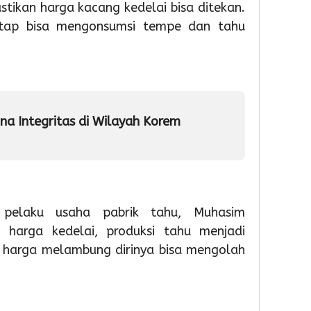
PAUD,
HUT
TPS3R
ikan harga kacang kedelai bisa ditekan.
Dorong
Ke-
Doro
tap bisa mengonsumsi tempe dan tahu
Partisipas
81
Penge
Sekolah
RI
Samp
Meningk
Berba
Tekno
1
1
Admin
1
a Integritas di Wilayah Korem
Admin
Admin
 pelaku usaha pabrik tahu, Muhasim
n harga kedelai, produksi tahu menjadi
 harga melambung dirinya bisa mengolah
9
9
9
hour ago
hour ag
hour 
Pemkot
Pemko
Wabu
Tangsel
Tangse
Intan
Perkuat
Matan
Tinjau