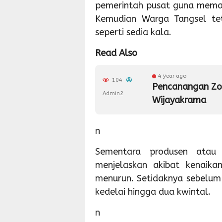
pemerintah pusat guna memast
Kemudian Warga Tangsel te
seperti sedia kala.
Read Also
4 year ago
104
Pencanangan Zon
Admin2
Wijayakrama
n
Sementara produsen atau
menjelaskan akibat kenaika
menurun. Setidaknya sebelum
kedelai hingga dua kwintal.
n