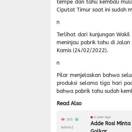
tempe dan tahu kembali mulai
Ciputat Timur saat ini sudah 
n
Terlihat dari kunjungan Wakil
meninjau pabrik tahu di Jalan
Kamis (24/02/2022).
n
Pilar menjelaskan bahwa sel
produksi selama tiga hari pa
bahwa pabrik tahu sudah kemb
Read Also
4 year ago
205
Adde Rosi Minta
Admin2
Golkar