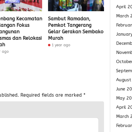
April 2
March 
enbang Kecamatan
Sambut Ramadan,
Februa
angan Fokus
Pemkot Tangerang
angunan
Gelar Gerakan Sembako
Januar
smas dan Relokasi
Murah
Decemb
ah
1 year ago
r ago
Novemb
Octobe
Septem
August
June 2
ublished.
Required fields are marked
*
May 20
April 2
March 
Februa