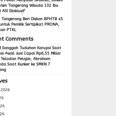
ti Pekan Menyusui Sedunia, Dinkes
ten Tangerang Wisuda 132 Ibu
 ASI Eksklusif
 Tangerang Beri Diskon BPHTB 45
untuk Pemilik Sertipikat PRONA,
dan PTKL
nt Comments
 Sanggah Tuduhan Korupsi Saat
si Awal Juni Capai Rp6,55 Miliar
 Teladan Pelajar, Abraham
eda Saat Kunker ke SMKN 7
ang
ves
 2026
26
026
26