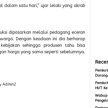
Sarana
Persia
Lokas
l dalam satu hari,” ujar lelaki yang akrab
PAUD,
HUT
TPS3R
Dorong
Ke-
Doro
Partisipas
81
Penge
Sekolah
RI
Samp
Meningk
Berba
ksi dipasarkan melalui pedagang eceran
Tekno
1
 warga. Dengan keadaan ini dia berharap
1
 kebijakan sehingga produsen tahu bisa
Admin
1
gan harga yang sama seperti sebelumnya.
Admin
Admin
Recen
Pemkot
Dorong 
Pemkot
y Admin2
HUT Ke
Wabup 
Pengel