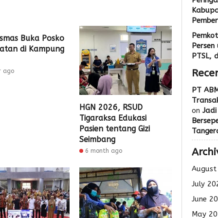
Peringa
Kabupa
Pemberi
Pemkot
smas Buka Posko
Persen 
atan di Kampung
PTSL, 
Rece
r ago
PT ABM
Transak
HGN 2026, RSUD
on
Jadi
Tigaraksa Edukasi
Bersep
Pasien tentang Gizi
Tanger
Seimbang
Archi
6 month ago
August
July 20
June 2
May 20