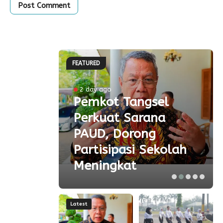
FEATURED
ke-81
2 day ago
Pemkot Tangsel
ta
Perkuat Sarana
ial
PAUD, Dorong
aspor
Partisipasi Sekolah
Meningkat
Latest