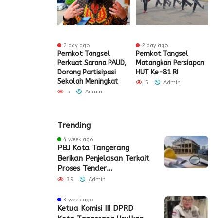
ur ago
2 day ago
2 day ago
ak HUT ke-81
Pemkot Tangsel
Pemkot Tangsel
S
igrasi Soekarno-
Perkuat Sarana PAUD,
Matangkan Persiapan
R
Gelar Bakti
Dorong Partisipasi
HUT Ke-81 RI
H
 dan Layanan
Sekolah Meningkat
S
5
Admin
 Akhir Pekan
P
5
Admin
Admin
Trending
4 week ago
PBJ Kota Tangerang
Berikan Penjelasan Terkait
Proses Tender
Pembangunan Eks Pabrik
39
Admin
Edy Senilai Rp34,7 Miliar
3 week ago
Ketua Komisi III DPRD