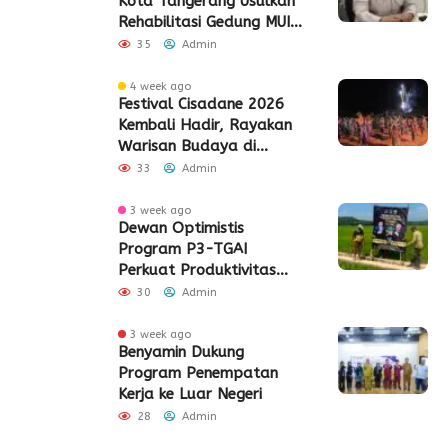
Kota Tangerang Usulkan
Rehabilitasi Gedung MUI
Periuk
35
Admin
4 week ago
Festival Cisadane 2026
Kembali Hadir, Rayakan
Warisan Budaya di
Jantung Kota Tangerang
33
Admin
3 week ago
Dewan Optimistis
Program P3-TGAI
Perkuat Produktivitas
Pertanian di Lebak
30
Admin
3 week ago
Benyamin Dukung
Program Penempatan
Kerja ke Luar Negeri
28
Admin