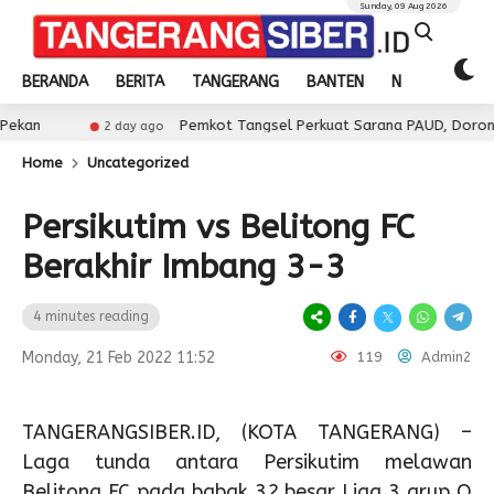
Sunday, 09 Aug 2026
BERANDA
BERITA
TANGERANG
BANTEN
NASIONAL
Pemkot Tangsel Perkuat Sarana PAUD, Dorong Partisipasi S
2 day ago
Home
Uncategorized
Persikutim vs Belitong FC
Berakhir Imbang 3-3
4 minutes reading
Monday, 21 Feb 2022 11:52
119
Admin2
TANGERANGSIBER.ID, (KOTA TANGERANG) –
Laga tunda antara Persikutim melawan
Belitong FC pada babak 32 besar Liga 3 grup Q