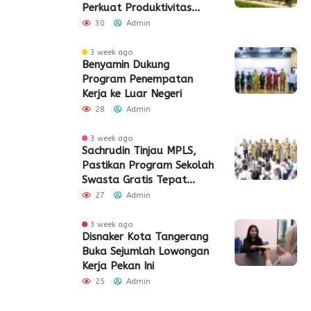
Perkuat Produktivitas
Pertanian di Lebak
30
Admin
3 week ago
Benyamin Dukung
Program Penempatan
Kerja ke Luar Negeri
28
Admin
3 week ago
Sachrudin Tinjau MPLS,
Pastikan Program Sekolah
Swasta Gratis Tepat
Sasaran
27
Admin
3 week ago
Disnaker Kota Tangerang
Buka Sejumlah Lowongan
Kerja Pekan Ini
25
Admin