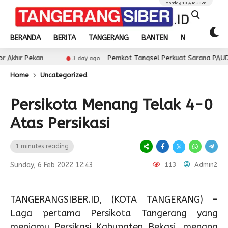
Monday, 10 Aug 2026
BERANDA
BERITA
TANGERANG
BANTEN
NASIONAL
an
Pemkot Tangsel Perkuat Sarana PAUD, Dorong Par
3 day ago
Home
Uncategorized
Persikota Menang Telak 4-0
Atas Persikasi
1 minutes reading
Sunday, 6 Feb 2022 12:43
113
Admin2
TANGERANGSIBER.ID, (KOTA TANGERANG) –
Laga pertama Persikota Tangerang yang
menjamu Persikasi Kabupaten Bekasi, menang