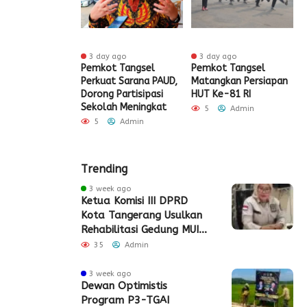
 ago
3 day ago
3 day ago
ak HUT ke-81
Pemkot Tangsel
Pemkot Tangsel
S
igrasi Soekarno-
Perkuat Sarana PAUD,
Matangkan Persiapan
R
Gelar Bakti
Dorong Partisipasi
HUT Ke-81 RI
H
 dan Layanan
Sekolah Meningkat
S
5
Admin
 Akhir Pekan
P
5
Admin
Admin
Trending
3 week ago
Ketua Komisi III DPRD
Kota Tangerang Usulkan
Rehabilitasi Gedung MUI
Periuk
35
Admin
3 week ago
Dewan Optimistis
Program P3-TGAI