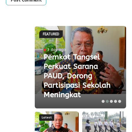
FEATURED
ke-81
3 day ago
Pemkot Tangsel
ta
Perkuat Sarana
ial
PAUD, Dorong
aspor
Partisipasi Sekolah
Meningkat
Latest