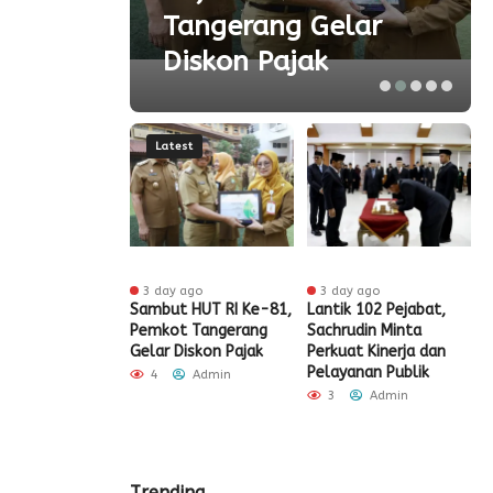
r
Tangerang Gelar
Diskon Pajak
Latest
r ago
3 day ago
3 day ago
e-81 RI, Pemkot
Sambut HUT RI Ke-81,
Lantik 102 Pejabat,
H
rang dan
Pemkot Tangerang
Sachrudin Minta
T
da Tirta
Gelar Diskon Pajak
Perkuat Kinerja dan
P
g Beri Diskon
Pelayanan Publik
B
4
Admin
rsen Sambungan
8
3
Admin
sih
A
Admin
Trending