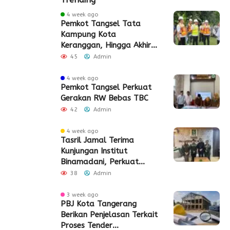
4 week ago
Pemkot Tangsel Tata
Kampung Kota
Keranggan, Hingga Akhir
2026
45
Admin
4 week ago
Pemkot Tangsel Perkuat
Gerakan RW Bebas TBC
42
Admin
4 week ago
Tasril Jamal Terima
Kunjungan Institut
Binamadani, Perkuat
Sinergi Bangun SDM Kota
38
Admin
Tangerang
3 week ago
PBJ Kota Tangerang
Berikan Penjelasan Terkait
Proses Tender