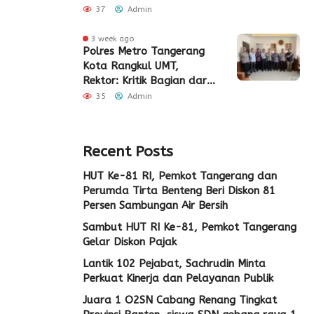
Pembangunan Eks Pabrik
37
Admin
Edy Senilai Rp34,7 Miliar
3 week ago
Polres Metro Tangerang
Kota Rangkul UMT,
Rektor: Kritik Bagian dari
Demokrasi
35
Admin
Recent Posts
HUT Ke-81 RI, Pemkot Tangerang dan
Perumda Tirta Benteng Beri Diskon 81
Persen Sambungan Air Bersih
Sambut HUT RI Ke-81, Pemkot Tangerang
Gelar Diskon Pajak
Lantik 102 Pejabat, Sachrudin Minta
Perkuat Kinerja dan Pelayanan Publik
Juara 1 O2SN Cabang Renang Tingkat