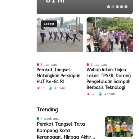
Latest
 ago
1 day ago
1 day ago
t Tangsel
Pemkot Tangsel
Wabup Intan Tinjau
P
t Sarana PAUD,
Matangkan Persiapan
Lokasi TPS3R, Dorong
P
 Partisipasi
HUT Ke-81 RI
Pengelolaan Sampah
D
ah Meningkat
Berbasis Teknologi
S
3
Admin
Admin
4
Admin
Trending
4 week ago
Pemkot Tangsel Tata
Kampung Kota
Keranggan, Hingga Akhir