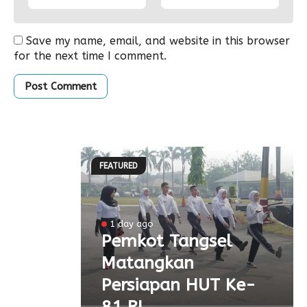
Save my name, email, and website in this browser
for the next time I comment.
FEATURED
l
1 day ago
a
Pemkot Tangsel
Matangkan
olah
Persiapan HUT Ke-
81 RI