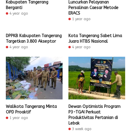
Kabupaten Tangerang
Luncurkan Pelayanan
Berganti
Persalinan Caesar Metode
ERACS
4 year ago
1 year ago
DPPKB Kabupaten Tangerang
Kota Tangerang Sabet Lima
Targetkan 3.800 Akseptor
Juara HTBS Nasional
4 year ago
4 year ago
Walikota Tangerang Minta
Dewan Optimistis Program
OPD Proaktif
P3-TGAI Perkuat
Produktivitas Pertanian di
1 year ago
Lebak
3 week ago