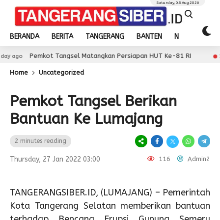
Saturday, 08 Aug 2026
BERANDA
BERITA
TANGERANG
BANTEN
NASIONAL
emkot Tangsel Matangkan Persiapan HUT Ke-81 RI
1 day ago
Home
Uncategorized
Pemkot Tangsel Berikan
Bantuan Ke Lumajang
2 minutes reading
Thursday, 27 Jan 2022 03:00
116
Admin2
TANGERANGSIBER.ID, (LUMAJANG) – Pemerintah
Kota Tangerang Selatan memberikan bantuan
terhadap Bencana Erupsi Gunung Semeru