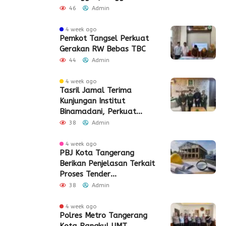
2026
46
Admin
4 week ago
Pemkot Tangsel Perkuat
Gerakan RW Bebas TBC
44
Admin
4 week ago
Tasril Jamal Terima
Kunjungan Institut
Binamadani, Perkuat
Sinergi Bangun SDM Kota
38
Admin
Tangerang
4 week ago
PBJ Kota Tangerang
Berikan Penjelasan Terkait
Proses Tender
Pembangunan Eks Pabrik
38
Admin
Edy Senilai Rp34,7 Miliar
4 week ago
Polres Metro Tangerang
Kota Rangkul UMT,