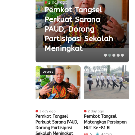
ke-81
2 day ago
Pemkot Tangsel
ta
Perkuat Sarana
ial
PAUD, Dorong
aspor
Partisipasi Sekolah
Meningkat
Latest
ur ago
2 day ago
2 day ago
ak HUT ke-81
Pemkot Tangsel
Pemkot Tangsel
S
igrasi Soekarno-
Perkuat Sarana PAUD,
Matangkan Persiapan
R
Gelar Bakti
Dorong Partisipasi
HUT Ke-81 RI
H
 dan Layanan
Sekolah Meningkat
S
5
Admin