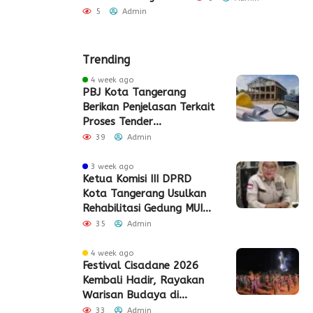
 Akhir Pekan
P
5
Admin
Admin
Trending
4 week ago
PBJ Kota Tangerang
Berikan Penjelasan Terkait
Proses Tender
Pembangunan Eks Pabrik
39
Admin
Edy Senilai Rp34,7 Miliar
3 week ago
Ketua Komisi III DPRD
Kota Tangerang Usulkan
Rehabilitasi Gedung MUI
Periuk
35
Admin
4 week ago
Festival Cisadane 2026
Kembali Hadir, Rayakan
Warisan Budaya di
Jantung Kota Tangerang
33
Admin