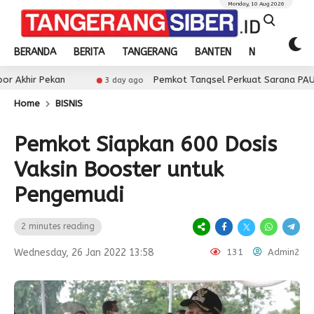
Monday, 10 Aug 2026
BERANDA
BERITA
TANGERANG
BANTEN
NASIONAL
an
Pemkot Tangsel Perkuat Sarana PAUD, Dorong Par
3 day ago
Home
BISNIS
Pemkot Siapkan 600 Dosis
Vaksin Booster untuk
Pengemudi
2 minutes reading
Wednesday, 26 Jan 2022 13:58
131
Admin2