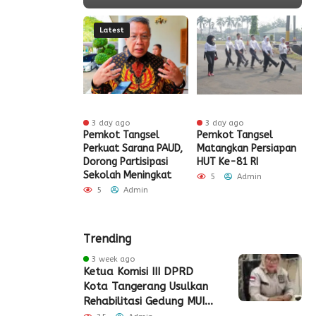
Latest
 ago
3 day ago
3 day ago
ak HUT ke-81
Pemkot Tangsel
Pemkot Tangsel
S
igrasi Soekarno-
Perkuat Sarana PAUD,
Matangkan Persiapan
R
Gelar Bakti
Dorong Partisipasi
HUT Ke-81 RI
H
 dan Layanan
Sekolah Meningkat
S
5
Admin
 Akhir Pekan
P
5
Admin
Admin
Trending
3 week ago
Ketua Komisi III DPRD
Kota Tangerang Usulkan
Rehabilitasi Gedung MUI
Periuk