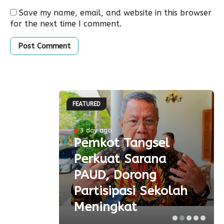
Save my name, email, and website in this browser
for the next time I comment.
FEATURED
ke-81
3 day ago
Pemkot Tangsel
ta
Perkuat Sarana
ial
PAUD, Dorong
aspor
Partisipasi Sekolah
Meningkat