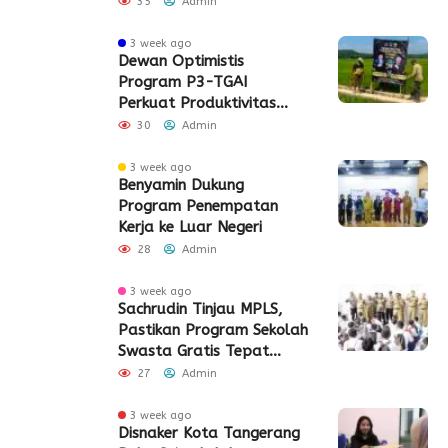
35
Admin
3 week ago
Dewan Optimistis
Program P3-TGAI
Perkuat Produktivitas
Pertanian di Lebak
30
Admin
3 week ago
Benyamin Dukung
Program Penempatan
Kerja ke Luar Negeri
28
Admin
3 week ago
Sachrudin Tinjau MPLS,
Pastikan Program Sekolah
Swasta Gratis Tepat
Sasaran
27
Admin
3 week ago
Disnaker Kota Tangerang