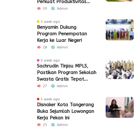
Perkuat Produktivitas
Pertanian di Lebak
30
Admin
3 week ago
Benyamin Dukung
Program Penempatan
Kerja ke Luar Negeri
28
Admin
3 week ago
Sachrudin Tinjau MPLS,
Pastikan Program Sekolah
Swasta Gratis Tepat
Sasaran
27
Admin
3 week ago
Disnaker Kota Tangerang
Buka Sejumlah Lowongan
Kerja Pekan Ini
25
Admin