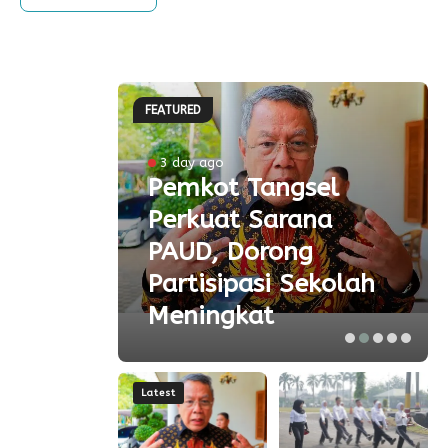
FEATURED
ke-81
3 day ago
Pemkot Tangsel
ta
Perkuat Sarana
ial
PAUD, Dorong
aspor
Partisipasi Sekolah
Meningkat
Latest