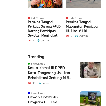
 ago
3 day ago
3 day ago
ak HUT ke-81
Pemkot Tangsel
Pemkot Tangsel
S
igrasi Soekarno-
Perkuat Sarana PAUD,
Matangkan Persiapan
R
Gelar Bakti
Dorong Partisipasi
HUT Ke-81 RI
H
 dan Layanan
Sekolah Meningkat
S
5
Admin
 Akhir Pekan
P
5
Admin
Admin
Trending
3 week ago
Ketua Komisi III DPRD
Kota Tangerang Usulkan
Rehabilitasi Gedung MUI
Periuk
35
Admin
3 week ago
Dewan Optimistis
Program P3-TGAI