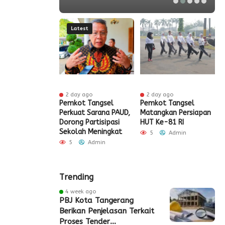
Latest
ur ago
2 day ago
2 day ago
ak HUT ke-81
Pemkot Tangsel
Pemkot Tangsel
S
igrasi Soekarno-
Perkuat Sarana PAUD,
Matangkan Persiapan
R
Gelar Bakti
Dorong Partisipasi
HUT Ke-81 RI
H
 dan Layanan
Sekolah Meningkat
S
5
Admin
 Akhir Pekan
P
5
Admin
Admin
Trending
4 week ago
PBJ Kota Tangerang
Berikan Penjelasan Terkait
Proses Tender