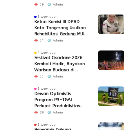
Pembangunan Eks Pabrik
39
Admin
Edy Senilai Rp34,7 Miliar
3 week ago
Ketua Komisi III DPRD
Kota Tangerang Usulkan
Rehabilitasi Gedung MUI
Periuk
34
Admin
4 week ago
Festival Cisadane 2026
Kembali Hadir, Rayakan
Warisan Budaya di
Jantung Kota Tangerang
33
Admin
3 week ago
Dewan Optimistis
Program P3-TGAI
Perkuat Produktivitas
Pertanian di Lebak
29
Admin
3 week ago
Benyamin Dukung