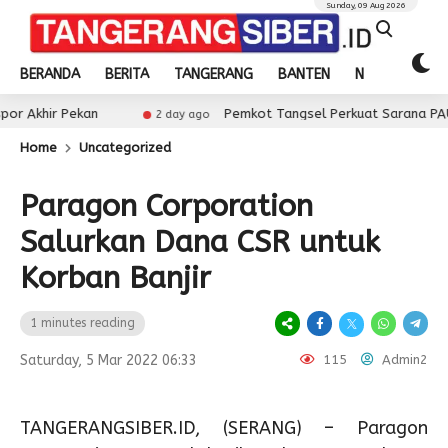
Sunday, 09 Aug 2026
BERANDA
BERITA
TANGERANG
BANTEN
NASIONAL
ekan
Pemkot Tangsel Perkuat Sarana PAUD, Dorong P
2 day ago
Home
Uncategorized
Paragon Corporation
Salurkan Dana CSR untuk
Korban Banjir
1 minutes reading
Saturday, 5 Mar 2022 06:33
115
Admin2
TANGERANGSIBER.ID, (SERANG) – Paragon