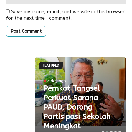
Save my name, email, and website in this browser
for the next time I comment.
FEATURED
ke-81
2 day ago
Pemkot Tangsel
ta
Perkuat Sarana
ial
PAUD, Dorong
aspor
Partisipasi Sekolah
Meningkat