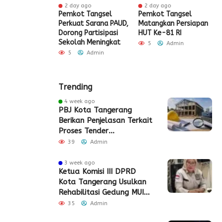
ur ago
2 day ago
2 day ago
ak HUT ke-81
Pemkot Tangsel
Pemkot Tangsel
S
igrasi Soekarno-
Perkuat Sarana PAUD,
Matangkan Persiapan
R
Gelar Bakti
Dorong Partisipasi
HUT Ke-81 RI
H
 dan Layanan
Sekolah Meningkat
S
5
Admin
 Akhir Pekan
P
5
Admin
Admin
Trending
4 week ago
PBJ Kota Tangerang
Berikan Penjelasan Terkait
Proses Tender
Pembangunan Eks Pabrik
39
Admin
Edy Senilai Rp34,7 Miliar
3 week ago
Ketua Komisi III DPRD
Kota Tangerang Usulkan
Rehabilitasi Gedung MUI
Periuk
35
Admin