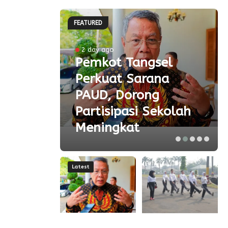
FEATURED
ke-81
2 day ago
Pemkot Tangsel
ta
Perkuat Sarana
ial
PAUD, Dorong
aspor
Partisipasi Sekolah
Meningkat
Latest