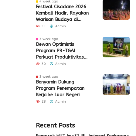
4 week ago
Festival Cisadane 2026
Kembali Hadir, Rayakan
Warisan Budaya di
Jantung Kota Tangerang
33
Admin
3 week ago
Dewan Optimistis
Program P3-TGAI
Perkuat Produktivitas
Pertanian di Lebak
30
Admin
3 week ago
Benyamin Dukung
Program Penempatan
Kerja ke Luar Negeri
28
Admin
Recent Posts