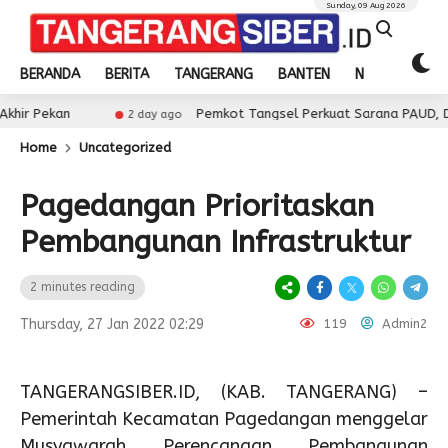
Sunday, 09 Aug 2026
BERANDA
BERITA
TANGERANG
BANTEN
NASIONAL
Pemkot Tangsel Perkuat Sarana PAUD, Dorong Partis
2 day ago
Home
Uncategorized
Pagedangan Prioritaskan
Pembangunan Infrastruktur
2 minutes reading
Thursday, 27 Jan 2022 02:29
119
Admin2
TANGERANGSIBER.ID, (KAB. TANGERANG) –
Pemerintah Kecamatan Pagedangan menggelar
Musyawarah Perencanaan Pembangunan