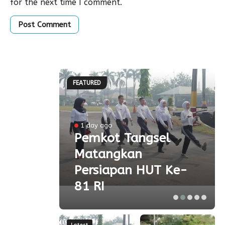
for the next time I comment.
FEATURED
l
1 day ago
a
Pemkot Tangsel
Matangkan
olah
Persiapan HUT Ke-
81 RI