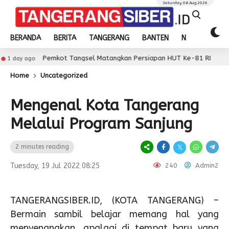
Saturday, 08 Aug 2026
BERANDA
BERITA
TANGERANG
BANTEN
NASIONAL
Pemkot Tangsel Matangkan Persiapan HUT Ke-81 RI
1 day ag
Home
Uncategorized
Mengenal Kota Tangerang
Melalui Program Sanjung
2 minutes reading
Tuesday, 19 Jul 2022 08:25
240
Admin2
TANGERANGSIBER.ID, (KOTA TANGERANG) –
Bermain sambil belajar memang hal yang
menyenangkan, apalagi di tempat baru yang