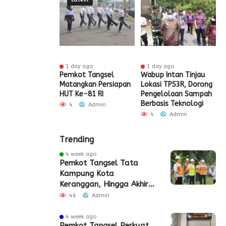
Latest
 ago
1 day ago
1 day ago
t Tangsel
Pemkot Tangsel
Wabup Intan Tinjau
P
t Sarana PAUD,
Matangkan Persiapan
Lokasi TPS3R, Dorong
P
 Partisipasi
HUT Ke-81 RI
Pengelolaan Sampah
D
ah Meningkat
Berbasis Teknologi
S
4
Admin
Admin
4
Admin
Trending
4 week ago
Pemkot Tangsel Tata
Kampung Kota
Keranggan, Hingga Akhir
2026
46
Admin
4 week ago
Pemkot Tangsel Perkuat