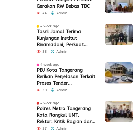
Gerakan RW Bebas TBC
44
Admin
4 week ago
Tasril Jamal Terima
Kunjungan Institut
Binamadani, Perkuat
Sinergi Bangun SDM Kota
38
Admin
Tangerang
4 week ago
PBJ Kota Tangerang
Berikan Penjelasan Terkait
Proses Tender
Pembangunan Eks Pabrik
38
Admin
Edy Senilai Rp34,7 Miliar
4 week ago
Polres Metro Tangerang
Kota Rangkul UMT,
Rektor: Kritik Bagian dari
Demokrasi
37
Admin