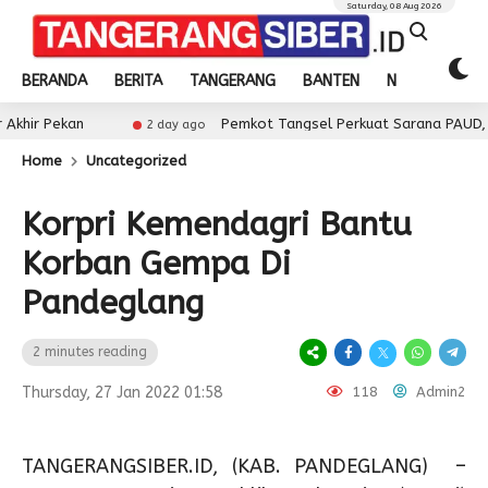
Saturday, 08 Aug 2026
BERANDA
BERITA
TANGERANG
BANTEN
NASIONAL
n
Pemkot Tangsel Perkuat Sarana PAUD, Dorong Part
2 day ago
Home
Uncategorized
Korpri Kemendagri Bantu
Korban Gempa Di
Pandeglang
2 minutes reading
Thursday, 27 Jan 2022 01:58
118
Admin2
TANGERANGSIBER.ID, (KAB. PANDEGLANG) –