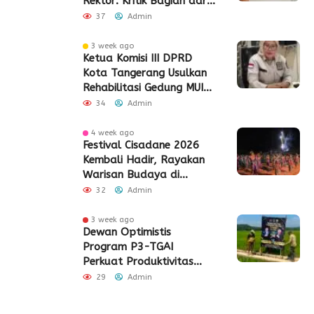
Rektor: Kritik Bagian dari
Demokrasi
37
Admin
3 week ago
Ketua Komisi III DPRD
Kota Tangerang Usulkan
Rehabilitasi Gedung MUI
Periuk
34
Admin
4 week ago
Festival Cisadane 2026
Kembali Hadir, Rayakan
Warisan Budaya di
Jantung Kota Tangerang
32
Admin
3 week ago
Dewan Optimistis
Program P3-TGAI
Perkuat Produktivitas
Pertanian di Lebak
29
Admin