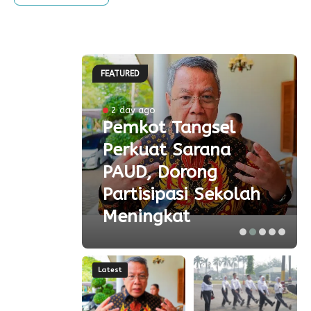
FEATURED
ke-81
2 day ago
Pemkot Tangsel
ta
Perkuat Sarana
ial
PAUD, Dorong
aspor
Partisipasi Sekolah
Meningkat
Latest