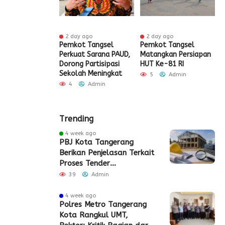
r ago
2 day ago
2 day ago
ak HUT ke-81
Pemkot Tangsel
Pemkot Tangsel
S
igrasi Soekarno-
Perkuat Sarana PAUD,
Matangkan Persiapan
R
Gelar Bakti
Dorong Partisipasi
HUT Ke-81 RI
H
 dan Layanan
Sekolah Meningkat
S
5
Admin
 Akhir Pekan
P
4
Admin
Admin
Trending
4 week ago
PBJ Kota Tangerang
Berikan Penjelasan Terkait
Proses Tender
Pembangunan Eks Pabrik
39
Admin
Edy Senilai Rp34,7 Miliar
4 week ago
Polres Metro Tangerang
Kota Rangkul UMT,