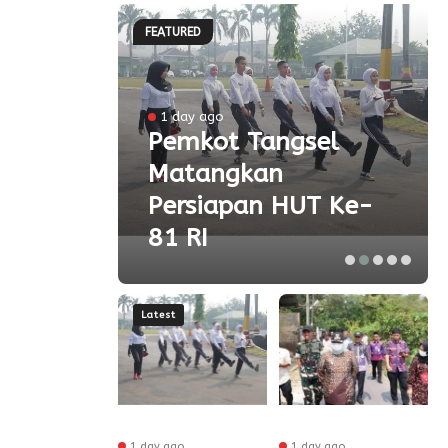
FEATURED
l
1 day ago
a
Pemkot Tangsel
Matangkan
olah
Persiapan HUT Ke-
81 RI
Latest
 ago
1 day ago
1 day ago