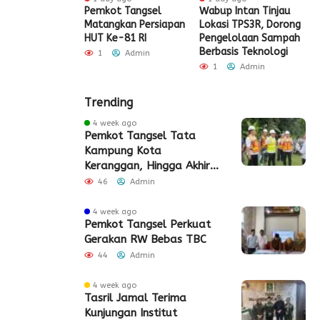
t Tangsel
Pemkot Tangsel
Wabup Intan Tinjau
P
t Sarana PAUD,
Matangkan Persiapan
Lokasi TPS3R, Dorong
P
 Partisipasi
HUT Ke-81 RI
Pengelolaan Sampah
D
ah Meningkat
Berbasis Teknologi
S
1
Admin
Admin
1
Admin
Trending
4 week ago
Pemkot Tangsel Tata
Kampung Kota
Keranggan, Hingga Akhir
2026
46
Admin
4 week ago
Pemkot Tangsel Perkuat
Gerakan RW Bebas TBC
44
Admin
4 week ago
Tasril Jamal Terima
Kunjungan Institut