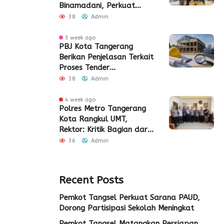
Binamadani, Perkuat
Sinergi Bangun SDM Kota
38
Admin
Tangerang
3 week ago
PBJ Kota Tangerang
Berikan Penjelasan Terkait
Proses Tender
Pembangunan Eks Pabrik
38
Admin
Edy Senilai Rp34,7 Miliar
4 week ago
Polres Metro Tangerang
Kota Rangkul UMT,
Rektor: Kritik Bagian dari
Demokrasi
36
Admin
Recent Posts
Pemkot Tangsel Perkuat Sarana PAUD,
Dorong Partisipasi Sekolah Meningkat
Pemkot Tangsel Matangkan Persiapan