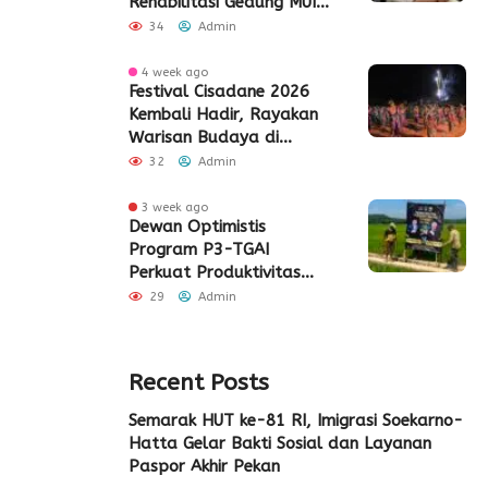
Rehabilitasi Gedung MUI
Periuk
34
Admin
4 week ago
Festival Cisadane 2026
Kembali Hadir, Rayakan
Warisan Budaya di
Jantung Kota Tangerang
32
Admin
3 week ago
Dewan Optimistis
Program P3-TGAI
Perkuat Produktivitas
Pertanian di Lebak
29
Admin
Recent Posts
Semarak HUT ke-81 RI, Imigrasi Soekarno-
Hatta Gelar Bakti Sosial dan Layanan
Paspor Akhir Pekan