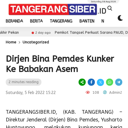
Saturday, 08 Aug 2026
BERANDA
BERITA
TANGERANG
BANTEN
NASIONAL
Pemkot Tangsel Perkuat Sarana PAUD, Dorong Partisi
2 day ago
Home
Uncategorized
Dirjen Bina Pemdes Kunker
Ke Babakan Asem
2 minutes reading
Saturday, 5 Feb 2022 15:22
108
Admin2
TANGERANGSIBER.ID, (KAB. TANGERANG) –
Direktur Jenderal (Dirjen) Bina Pemdes, Yusharto
Huntoyungo, melakukan kunjungan kerja