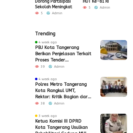
Gelar Bakti
Dorong Partisipasi
HUT Ke-81 RI
H
 dan Layanan
Sekolah Meningkat
S
5
Admin
 Akhir Pekan
P
5
Admin
Admin
Trending
4 week ago
PBJ Kota Tangerang
Berikan Penjelasan Terkait
Proses Tender
Pembangunan Eks Pabrik
39
Admin
Edy Senilai Rp34,7 Miliar
4 week ago
Polres Metro Tangerang
Kota Rangkul UMT,
Rektor: Kritik Bagian dari
Demokrasi
38
Admin
3 week ago
Ketua Komisi III DPRD
Kota Tangerang Usulkan