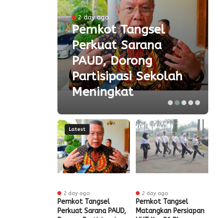
ke-81
2 day ago
Pemkot Tangsel
ta
Perkuat Sarana
ial
PAUD, Dorong
aspor
Partisipasi Sekolah
Meningkat
Latest
r ago
2 day ago
2 day ago
ak HUT ke-81
Pemkot Tangsel
Pemkot Tangsel
S
igrasi Soekarno-
Perkuat Sarana PAUD,
Matangkan Persiapan
R