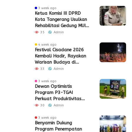
Edy Senilai Rp34,7 Miliar
3 week ago
Ketua Komisi III DPRD
Kota Tangerang Usulkan
Rehabilitasi Gedung MUI
Periuk
35
Admin
4 week ago
Festival Cisadane 2026
Kembali Hadir, Rayakan
Warisan Budaya di
Jantung Kota Tangerang
33
Admin
3 week ago
Dewan Optimistis
Program P3-TGAI
Perkuat Produktivitas
Pertanian di Lebak
30
Admin
3 week ago
Benyamin Dukung
Program Penempatan