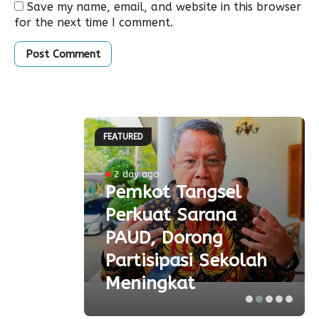
Save my name, email, and website in this browser
for the next time I comment.
FEATURED
ke-81
2 day ago
Pemkot Tangsel
ta
Perkuat Sarana
ial
PAUD, Dorong
aspor
Partisipasi Sekolah
Meningkat