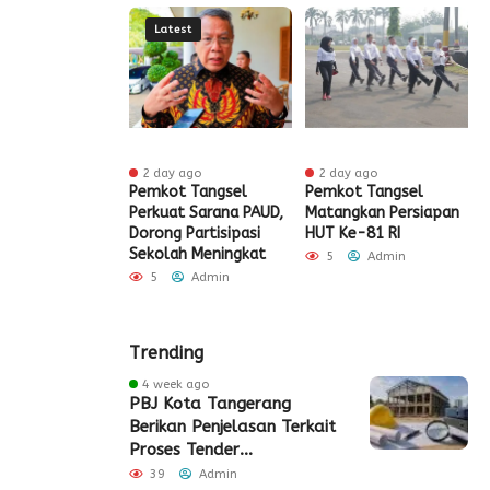
Latest
ur ago
2 day ago
2 day ago
ak HUT ke-81
Pemkot Tangsel
Pemkot Tangsel
S
igrasi Soekarno-
Perkuat Sarana PAUD,
Matangkan Persiapan
R
Gelar Bakti
Dorong Partisipasi
HUT Ke-81 RI
H
 dan Layanan
Sekolah Meningkat
S
5
Admin
 Akhir Pekan
P
5
Admin
Admin
Trending
4 week ago
PBJ Kota Tangerang
Berikan Penjelasan Terkait
Proses Tender
Pembangunan Eks Pabrik
39
Admin