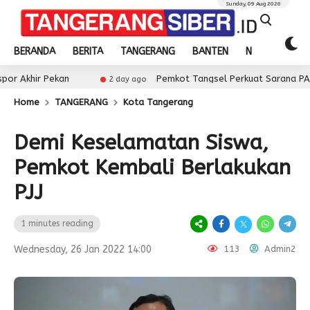
Sunday, 09 Aug 2026
BERANDA
BERITA
TANGERANG
BANTEN
NASIONAL
ekan
Pemkot Tangsel Perkuat Sarana PAUD, Dorong P
2 day ago
Home
TANGERANG
Kota Tangerang
Demi Keselamatan Siswa,
Pemkot Kembali Berlakukan
PJJ
1 minutes reading
Wednesday, 26 Jan 2022 14:00
113
Admin2