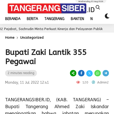
Wednesday, 05 Aug 2026
BERANDA
BERITA
TANGERANG
BANTEN
NASIONAL
Sachrudin Minta Perkuat Kinerja dan Pelayanan Publik
2 day ago
Home
Uncategorized
Bupati Zaki Lantik 355
Pegawai
2 minutes reading
Monday, 11 Jul 2022 12:41
120
Admin2
TANGERANGSIBER.ID, (KAB. TANGERANG) –
Bupati Tangerang Ahmed Zaki Iskandar
mengingatkan bahwa jabatan merupakan