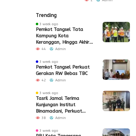
2
Admin
Trending
3 week ago
Pemkot Tangsel Tata
Kampung Kota
Keranggan, Hingga Akhir
2026
44
Admin
3 week ago
Pemkot Tangsel Perkuat
Gerakan RW Bebas TBC
42
Admin
3 week ago
Tasril Jamal Terima
Kunjungan Institut
Binamadani, Perkuat
Sinergi Bangun SDM Kota
38
Admin
Tangerang
3 week ago
PBJ Kota Tangerang