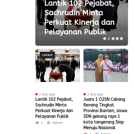
 Ke-
Lantik 102 Pejabat,
Sachrudin Minta
ar
Perkuat Kinerja dan
Pelayanan Publik
Latest
 ago
2 day ago
2 day ago
t HUT RI Ke-81,
Lantik 102 Pejabat,
Juara 1 O2SN Cabang
S
t Tangerang
Sachrudin Minta
Renang Tingkat
P
Diskon Pajak
Perkuat Kinerja dan
Provinsi Banten, siswa
G
Pelayanan Publik
SDN gebang raya 1
Admin
kota tangerang Siap
2
Admin
Menuju Nasional