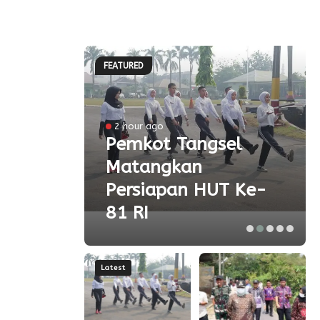
FEATURED
l
2 hour ago
a
Pemkot Tangsel
Matangkan
olah
Persiapan HUT Ke-
81 RI
Latest