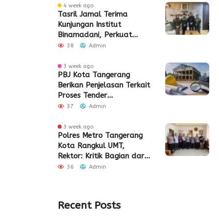
4 week ago
Tasril Jamal Terima
Kunjungan Institut
Binamadani, Perkuat
Sinergi Bangun SDM Kota
38
Admin
Tangerang
3 week ago
PBJ Kota Tangerang
Berikan Penjelasan Terkait
Proses Tender
Pembangunan Eks Pabrik
37
Admin
Edy Senilai Rp34,7 Miliar
3 week ago
Polres Metro Tangerang
Kota Rangkul UMT,
Rektor: Kritik Bagian dari
Demokrasi
36
Admin
Recent Posts