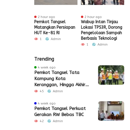
r ago
2 hour ago
2 hour ago
t Tangsel
Pemkot Tangsel
Wabup Intan Tinjau
P
t Sarana PAUD,
Matangkan Persiapan
Lokasi TPS3R, Dorong
P
 Partisipasi
HUT Ke-81 RI
Pengelolaan Sampah
D
ah Meningkat
Berbasis Teknologi
S
1
Admin
Admin
1
Admin
Trending
4 week ago
Pemkot Tangsel Tata
Kampung Kota
Keranggan, Hingga Akhir
2026
45
Admin
4 week ago
Pemkot Tangsel Perkuat
Gerakan RW Bebas TBC
42
Admin