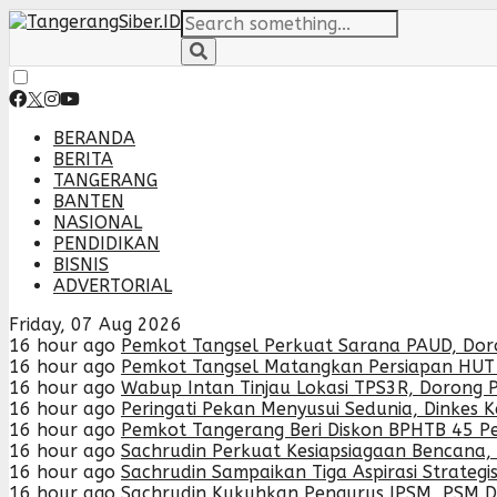
BERANDA
BERITA
TANGERANG
BANTEN
NASIONAL
PENDIDIKAN
BISNIS
ADVERTORIAL
Friday, 07 Aug 2026
16 hour ago
Pemkot Tangsel Perkuat Sarana PAUD, Doro
16 hour ago
Pemkot Tangsel Matangkan Persiapan HUT
16 hour ago
Wabup Intan Tinjau Lokasi TPS3R, Dorong 
16 hour ago
Peringati Pekan Menyusui Sedunia, Dinkes 
16 hour ago
Pemkot Tangerang Beri Diskon BPHTB 45 Pe
16 hour ago
Sachrudin Perkuat Kesiapsiagaan Bencan
16 hour ago
Sachrudin Sampaikan Tiga Aspirasi Strateg
16 hour ago
Sachrudin Kukuhkan Pengurus IPSM, PSM Da