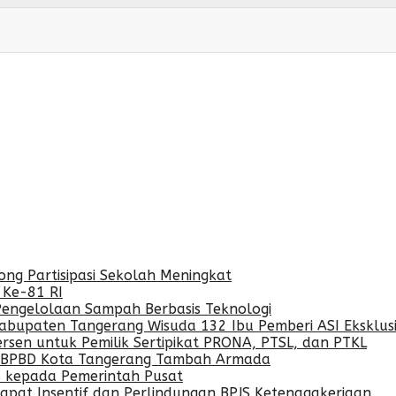
ng Partisipasi Sekolah Meningkat
 Ke-81 RI
Pengelolaan Sampah Berbasis Teknologi
Kabupaten Tangerang Wisuda 132 Ibu Pemberi ASI Eksklusi
rsen untuk Pemilik Sertipikat PRONA, PTSL, dan PTKL
a, BPBD Kota Tangerang Tambah Armada
is kepada Pemerintah Pusat
pat Insentif dan Perlindungan BPJS Ketenagakerjaan