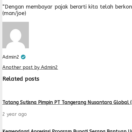
“Dengan membayar pajak berarti kita telah berk
(man/joe)
Admin2
Another post by Admin2
Related posts
Tatang Sutisna Pimpin PT Tangerang Nusantara Global 
2 year ago
Kemendagri Apresiasi Program Bupati Serang Bantuan U