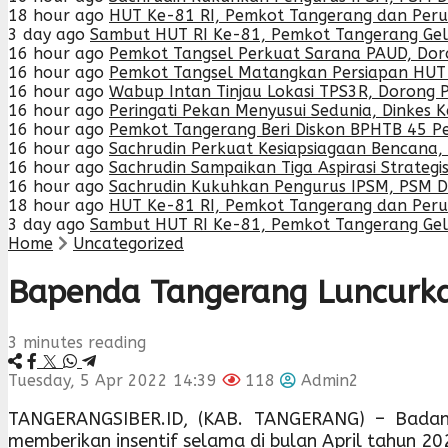
18 hour ago
HUT Ke-81 RI, Pemkot Tangerang dan Perum
3 day ago
Sambut HUT RI Ke-81, Pemkot Tangerang Gela
16 hour ago
Pemkot Tangsel Perkuat Sarana PAUD, Doro
16 hour ago
Pemkot Tangsel Matangkan Persiapan HUT
16 hour ago
Wabup Intan Tinjau Lokasi TPS3R, Dorong 
16 hour ago
Peringati Pekan Menyusui Sedunia, Dinkes 
16 hour ago
Pemkot Tangerang Beri Diskon BPHTB 45 Pe
16 hour ago
Sachrudin Perkuat Kesiapsiagaan Bencan
16 hour ago
Sachrudin Sampaikan Tiga Aspirasi Strateg
16 hour ago
Sachrudin Kukuhkan Pengurus IPSM, PSM Da
18 hour ago
HUT Ke-81 RI, Pemkot Tangerang dan Perum
3 day ago
Sambut HUT RI Ke-81, Pemkot Tangerang Gela
Home
Uncategorized
Bapenda Tangerang Luncurka
3 minutes reading
Tuesday, 5 Apr 2022 14:39
118
Admin2
TANGERANGSIBER.ID, (KAB. TANGERANG) – Badan
memberikan insentif selama di bulan April tahun 20