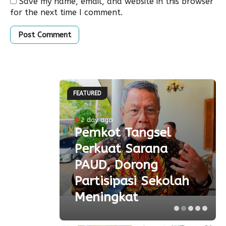
Save my name, email, and website in this browser
for the next time I comment.
FEATURED
ke-81
2 day ago
Pemkot Tangsel
ta
Perkuat Sarana
ial
PAUD, Dorong
aspor
Partisipasi Sekolah
Meningkat