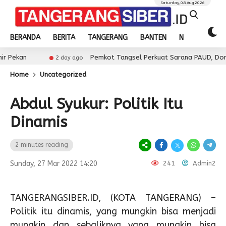
Saturday, 08 Aug 2026
BERANDA
BERITA
TANGERANG
BANTEN
NASIONAL
Pemkot Tangsel Perkuat Sarana PAUD, Dorong Partisi
2 day ago
Home
Uncategorized
Abdul Syukur: Politik Itu
Dinamis
2 minutes reading
Sunday, 27 Mar 2022 14:20
241
Admin2
TANGERANGSIBER.ID, (KOTA TANGERANG) –
Politik itu dinamis, yang mungkin bisa menjadi
mungkin dan sebaliknya yang mungkin bisa