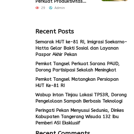
Perkuat Produktivitas
Pertanian di Lebak
29
Admin
Recent Posts
Semarak HUT ke-81 RI, Imigrasi Soekarno-
Hatta Gelar Bakti Sosial dan Layanan
Paspor Akhir Pekan
Pemkot Tangsel Perkuat Sarana PAUD,
Dorong Partisipasi Sekolah Meningkat
Pemkot Tangsel Matangkan Persiapan
HUT Ke-81 RI
Wabup Intan Tinjau Lokasi TPS3R, Dorong
Pengelolaan Sampah Berbasis Teknologi
Peringati Pekan Menyusui Sedunia, Dinkes
Kabupaten Tangerang Wisuda 132 Ibu
Pemberi ASI Eksklusif
Recent Comments