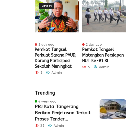
Latest
r ago
2 day ago
2 day ago
ak HUT ke-81
Pemkot Tangsel
Pemkot Tangsel
S
igrasi Soekarno-
Perkuat Sarana PAUD,
Matangkan Persiapan
R
Gelar Bakti
Dorong Partisipasi
HUT Ke-81 RI
H
 dan Layanan
Sekolah Meningkat
S
5
Admin
 Akhir Pekan
P
5
Admin
Admin
Trending
4 week ago
PBJ Kota Tangerang
Berikan Penjelasan Terkait
Proses Tender
Pembangunan Eks Pabrik
39
Admin
Edy Senilai Rp34,7 Miliar