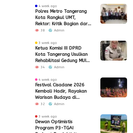
4 week ago
Polres Metro Tangerang
Kota Rangkul UMT,
Rektor: Kritik Bagian dari
Demokrasi
38
Admin
3 week ago
Ketua Komisi III DPRD
Kota Tangerang Usulkan
Rehabilitasi Gedung MUI
Periuk
34
Admin
4 week ago
Festival Cisadane 2026
Kembali Hadir, Rayakan
Warisan Budaya di
Jantung Kota Tangerang
32
Admin
3 week ago
Dewan Optimistis
Program P3-TGAI